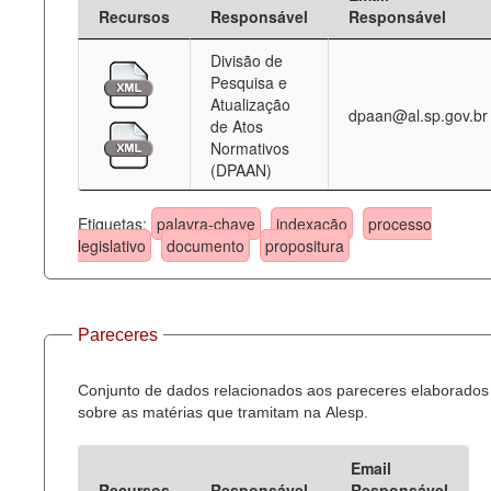
Recursos
Responsável
Responsável
Divisão de
Pesquisa e
Atualização
dpaan@al.sp.gov.br
de Atos
Normativos
(DPAAN)
Etiquetas:
palavra-chave
indexação
processo
legislativo
documento
propositura
Pareceres
Conjunto de dados relacionados aos pareceres elaborados
sobre as matérias que tramitam na Alesp.
Email
Recursos
Responsável
Responsável