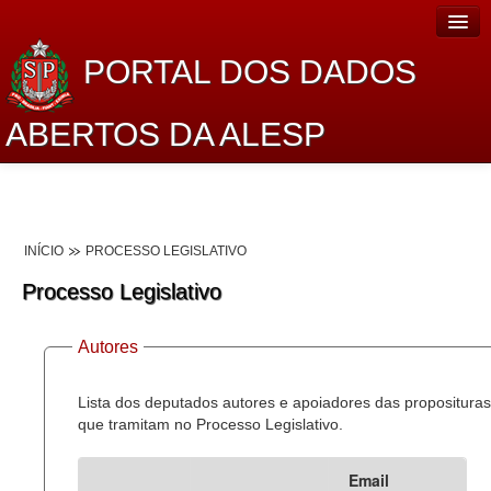
PORTAL DOS DADOS
ABERTOS DA ALESP
Home
Sobre o projeto
INÍCIO
PROCESSO LEGISLATIVO
Dados Abertos Alesp
Processo Legislativo
Lei de Acesso à Informação
Autores
Dados Governamentais Abertos
Planejamento
Lista dos deputados autores e apoiadores das proposituras
que tramitam no Processo Legislativo.
Catálogo de dados
Email
Processo Legislativo