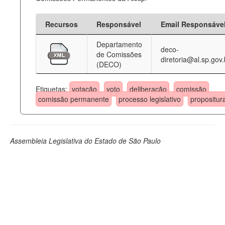
Recursos
Responsável
Email Responsáve
Departamento
deco-
de Comissões
diretoria@al.sp.gov.
(DECO)
Etiquetas:
votação
voto
deliberação
comissão
comissão permanente
processo legislativo
propositur
Assembleia Legislativa do Estado de São Paulo