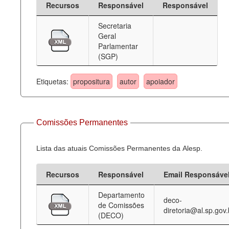
Recursos
Responsável
Responsável
Deputados Estaduais
Secretaria
Geral
Administração
Parlamentar
(SGP)
Legislação
Agenda
Etiquetas:
propositura
autor
apoiador
Perguntas frequentes
Contato
Comissões Permanentes
Lista das atuais Comissões Permanentes da Alesp.
Recursos
Responsável
Email Responsáve
Departamento
deco-
de Comissões
diretoria@al.sp.gov.
(DECO)