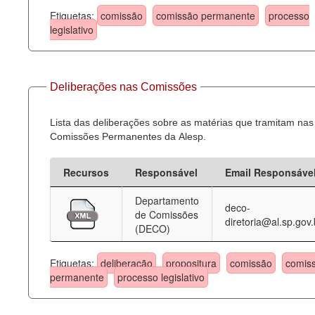
Etiquetas:
comissão
comissão permanente
processo
legislativo
Deliberações nas Comissões
Lista das deliberações sobre as matérias que tramitam nas
Comissões Permanentes da Alesp.
Recursos
Responsável
Email Responsáve
Departamento
deco-
de Comissões
diretoria@al.sp.gov.
(DECO)
Etiquetas:
deliberação
propositura
comissão
comis
permanente
processo legislativo