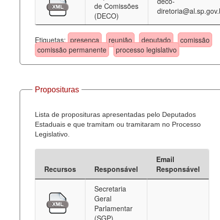
deco-
de Comissões
diretoria@al.sp.gov.
(DECO)
Etiquetas:
presença
reunião
deputado
comissão
comissão permanente
processo legislativo
Proposituras
Lista de proposituras apresentadas pelo Deputados
Estaduais e que tramitam ou tramitaram no Processo
Legislativo.
Email
Recursos
Responsável
Responsável
Secretaria
Geral
Parlamentar
(SGP)