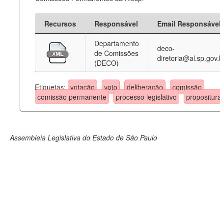
Recursos
Responsável
Email Responsáve
Departamento
deco-
de Comissões
diretoria@al.sp.gov.
(DECO)
Etiquetas:
votação
voto
deliberação
comissão
comissão permanente
processo legislativo
propositur
Assembleia Legislativa do Estado de São Paulo