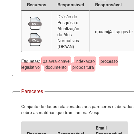
Recursos
Responsável
Responsável
Divisão de
Pesquisa e
Atualização
dpaan@al.sp.gov.br
de Atos
Normativos
(DPAAN)
Etiquetas:
palavra-chave
indexação
processo
legislativo
documento
propositura
Pareceres
Conjunto de dados relacionados aos pareceres elaborados
sobre as matérias que tramitam na Alesp.
Email
Recursos
Responsável
Responsável