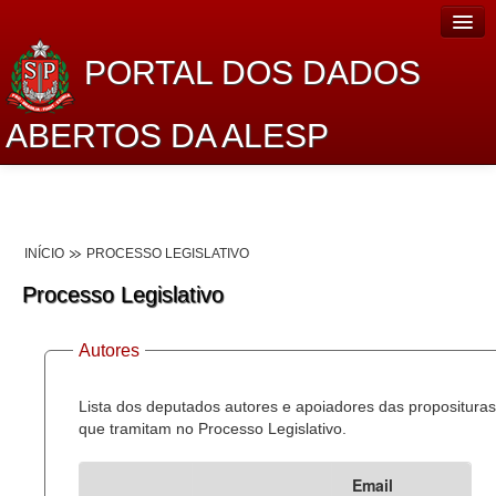
PORTAL DOS DADOS
ABERTOS DA ALESP
Home
Sobre o projeto
INÍCIO
PROCESSO LEGISLATIVO
Dados Abertos Alesp
Processo Legislativo
Lei de Acesso à Informação
Autores
Dados Governamentais Abertos
Planejamento
Lista dos deputados autores e apoiadores das proposituras
que tramitam no Processo Legislativo.
Catálogo de dados
Email
Processo Legislativo