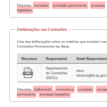
Etiquetas:
comissão
comissão permanente
processo
legislativo
Deliberações nas Comissões
Lista das deliberações sobre as matérias que tramitam nas
Comissões Permanentes da Alesp.
Recursos
Responsável
Email Responsáve
Departamento
deco-
de Comissões
diretoria@al.sp.gov.
(DECO)
Etiquetas:
deliberação
propositura
comissão
comis
permanente
processo legislativo