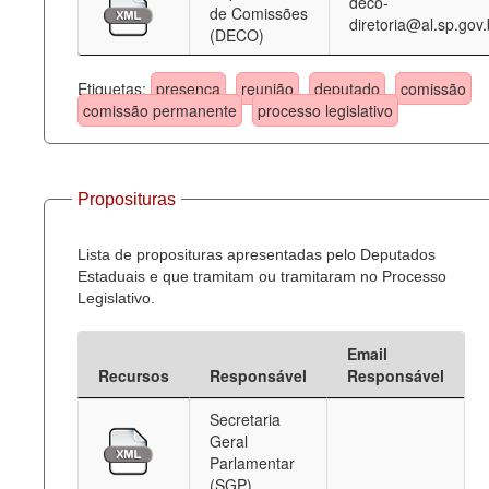
deco-
de Comissões
diretoria@al.sp.gov.
(DECO)
Etiquetas:
presença
reunião
deputado
comissão
comissão permanente
processo legislativo
Proposituras
Lista de proposituras apresentadas pelo Deputados
Estaduais e que tramitam ou tramitaram no Processo
Legislativo.
Email
Recursos
Responsável
Responsável
Secretaria
Geral
Parlamentar
(SGP)