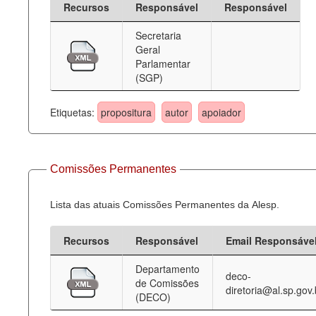
Recursos
Responsável
Responsável
Deputados Estaduais
Secretaria
Geral
Administração
Parlamentar
(SGP)
Legislação
Agenda
Etiquetas:
propositura
autor
apoiador
Perguntas frequentes
Contato
Comissões Permanentes
Lista das atuais Comissões Permanentes da Alesp.
Recursos
Responsável
Email Responsáve
Departamento
deco-
de Comissões
diretoria@al.sp.gov.
(DECO)