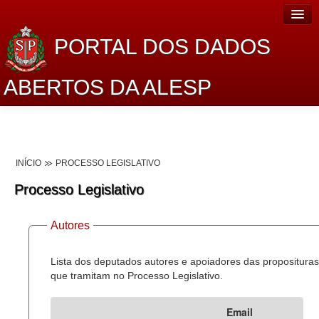
PORTAL DOS DADOS
ABERTOS DA ALESP
Home
Sobre o projeto
INÍCIO
PROCESSO LEGISLATIVO
Dados Abertos Alesp
Processo Legislativo
Lei de Acesso à Informação
Autores
Dados Governamentais Abertos
Planejamento
Lista dos deputados autores e apoiadores das proposituras
que tramitam no Processo Legislativo.
Catálogo de dados
Email
Processo Legislativo