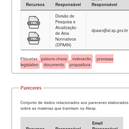
Recursos
Responsável
Responsável
Divisão de
Pesquisa e
Atualização
dpaan@al.sp.gov.br
de Atos
Normativos
(DPAAN)
Etiquetas:
palavra-chave
indexação
processo
legislativo
documento
propositura
Pareceres
Conjunto de dados relacionados aos pareceres elaborados
sobre as matérias que tramitam na Alesp.
Email
Recursos
Responsável
Responsável