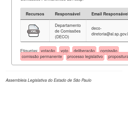
Recursos
Responsável
Email Responsáve
Departamento
deco-
de Comissões
diretoria@al.sp.gov.
(DECO)
Etiquetas:
votação
voto
deliberação
comissão
comissão permanente
processo legislativo
propositur
Assembleia Legislativa do Estado de São Paulo