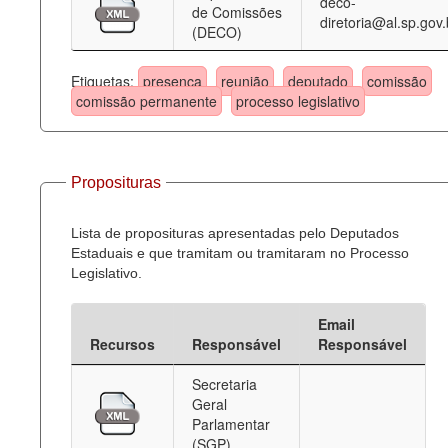
deco-
de Comissões
diretoria@al.sp.gov.
(DECO)
Etiquetas:
presença
reunião
deputado
comissão
comissão permanente
processo legislativo
Proposituras
Lista de proposituras apresentadas pelo Deputados
Estaduais e que tramitam ou tramitaram no Processo
Legislativo.
Email
Recursos
Responsável
Responsável
Secretaria
Geral
Parlamentar
(SGP)