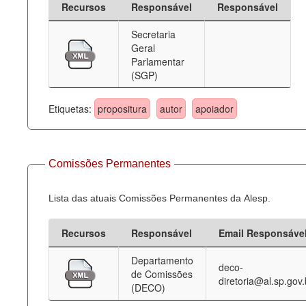
Recursos
Responsável
Responsável
Deputados Estaduais
Secretaria
Geral
Administração
Parlamentar
(SGP)
Legislação
Agenda
Etiquetas:
propositura
autor
apoiador
Perguntas frequentes
Contato
Comissões Permanentes
Lista das atuais Comissões Permanentes da Alesp.
Recursos
Responsável
Email Responsáve
Departamento
deco-
de Comissões
diretoria@al.sp.gov.
(DECO)