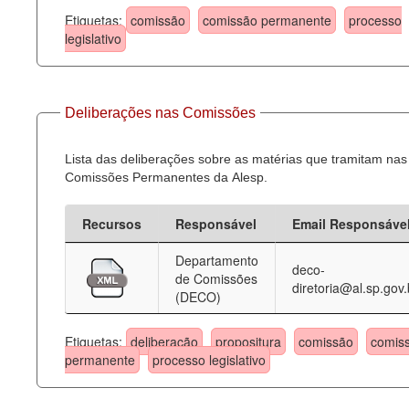
Etiquetas:
comissão
comissão permanente
processo
legislativo
Deliberações nas Comissões
Lista das deliberações sobre as matérias que tramitam nas
Comissões Permanentes da Alesp.
Recursos
Responsável
Email Responsáve
Departamento
deco-
de Comissões
diretoria@al.sp.gov.
(DECO)
Etiquetas:
deliberação
propositura
comissão
comis
permanente
processo legislativo