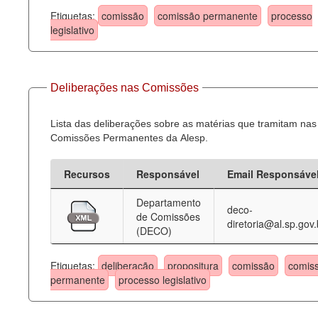
Etiquetas:
comissão
comissão permanente
processo
legislativo
Deliberações nas Comissões
Lista das deliberações sobre as matérias que tramitam nas
Comissões Permanentes da Alesp.
Recursos
Responsável
Email Responsáve
Departamento
deco-
de Comissões
diretoria@al.sp.gov.
(DECO)
Etiquetas:
deliberação
propositura
comissão
comis
permanente
processo legislativo