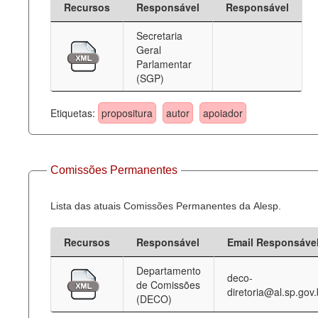
Recursos
Responsável
Responsável
Deputados Estaduais
Secretaria
Geral
Administração
Parlamentar
(SGP)
Legislação
Agenda
Etiquetas:
propositura
autor
apoiador
Perguntas frequentes
Contato
Comissões Permanentes
Lista das atuais Comissões Permanentes da Alesp.
Recursos
Responsável
Email Responsáve
Departamento
deco-
de Comissões
diretoria@al.sp.gov.
(DECO)