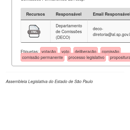
Recursos
Responsável
Email Responsáve
Departamento
deco-
de Comissões
diretoria@al.sp.gov.
(DECO)
Etiquetas:
votação
voto
deliberação
comissão
comissão permanente
processo legislativo
propositur
Assembleia Legislativa do Estado de São Paulo