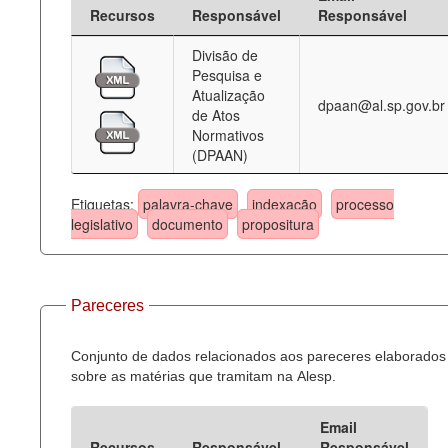
Recursos
Responsável
Responsável
Divisão de
Pesquisa e
Atualização
dpaan@al.sp.gov.br
de Atos
Normativos
(DPAAN)
Etiquetas:
palavra-chave
indexação
processo
legislativo
documento
propositura
Pareceres
Conjunto de dados relacionados aos pareceres elaborados
sobre as matérias que tramitam na Alesp.
Email
Recursos
Responsável
Responsável