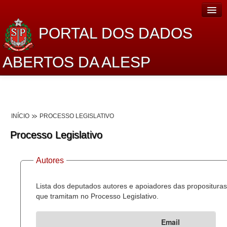
PORTAL DOS DADOS
ABERTOS DA ALESP
Home
Sobre o projeto
INÍCIO
PROCESSO LEGISLATIVO
Dados Abertos Alesp
Processo Legislativo
Lei de Acesso à Informação
Autores
Dados Governamentais Abertos
Planejamento
Lista dos deputados autores e apoiadores das proposituras
que tramitam no Processo Legislativo.
Catálogo de dados
Email
Processo Legislativo