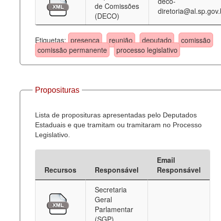
deco-
de Comissões
diretoria@al.sp.gov.
(DECO)
Etiquetas:
presença
reunião
deputado
comissão
comissão permanente
processo legislativo
Proposituras
Lista de proposituras apresentadas pelo Deputados
Estaduais e que tramitam ou tramitaram no Processo
Legislativo.
Email
Recursos
Responsável
Responsável
Secretaria
Geral
Parlamentar
(SGP)