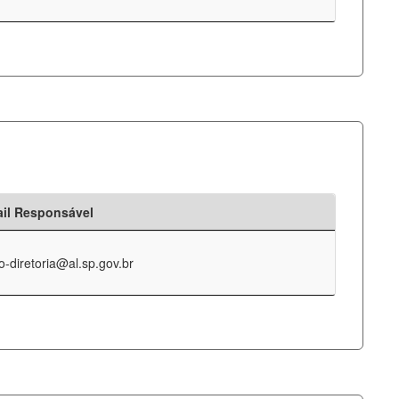
il Responsável
o-diretoria@al.sp.gov.br