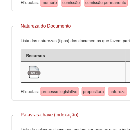
Etiquetas:
membro
comissão
comissão permanente
Natureza do Documento
Lista das naturezas (tipos) dos documentos que fazem part
Recursos
Etiquetas:
processo legislativo
propositura
natureza
Palavras-chave (indexação)
Lista de palavras-chave que podem ser usadas para a inde