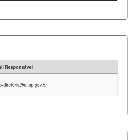
il Responsável
o-diretoria@al.sp.gov.br