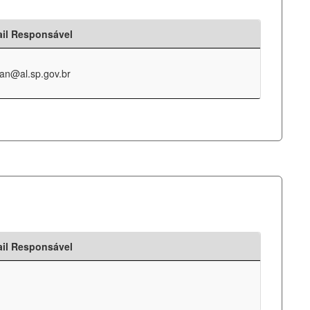
il Responsável
an@al.sp.gov.br
il Responsável