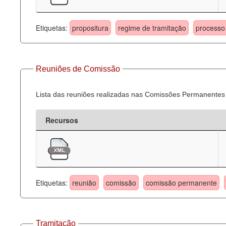
Etiquetas:
propositura
regime de tramitação
processo 
Reuniões de Comissão
Lista das reuniões realizadas nas Comissões Permanentes
Recursos
Etiquetas:
reunião
comissão
comissão permanente
Tramitação