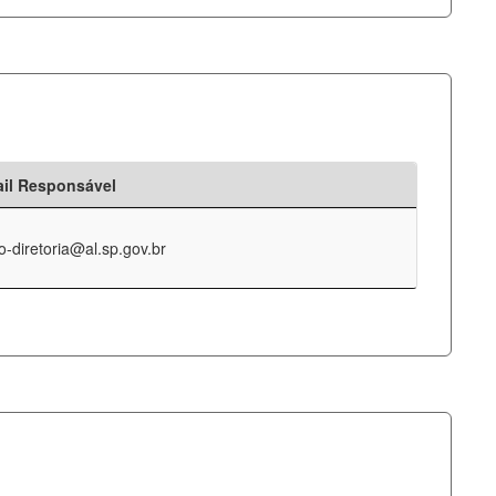
il Responsável
o-diretoria@al.sp.gov.br