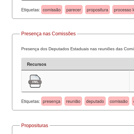
Etiquetas:
comissão
parecer
propositura
processo l
Presença nas Comissões
Presença dos Deputados Estaduais nas reuniões das Comi
Recursos
Etiquetas:
presença
reunião
deputado
comissão
Proposituras