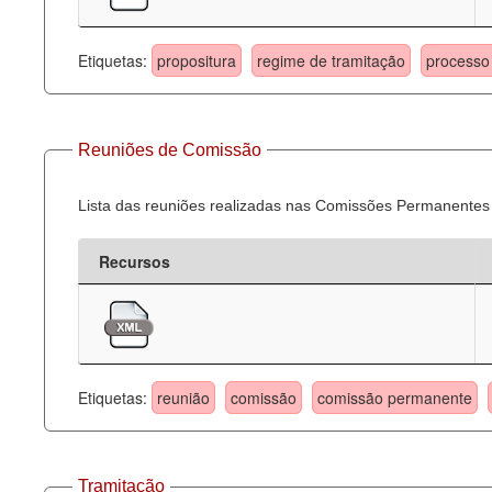
Etiquetas:
propositura
regime de tramitação
processo 
Reuniões de Comissão
Lista das reuniões realizadas nas Comissões Permanentes
Recursos
Etiquetas:
reunião
comissão
comissão permanente
Tramitação