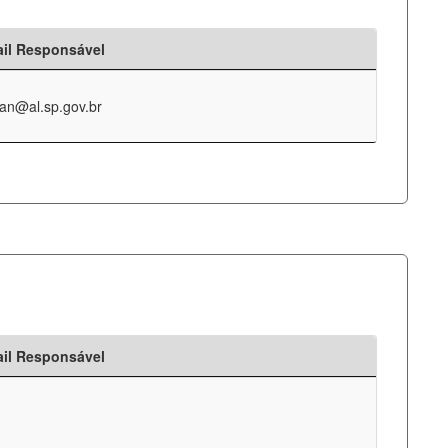
il Responsável
an@al.sp.gov.br
il Responsável