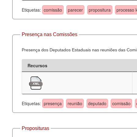
Etiquetas:
comissão
parecer
propositura
processo l
Presença nas Comissões
Presença dos Deputados Estaduais nas reuniões das Comi
Recursos
Etiquetas:
presença
reunião
deputado
comissão
Proposituras