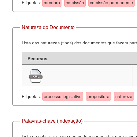
Etiquetas:
membro
comissão
comissão permanente
Natureza do Documento
Lista das naturezas (tipos) dos documentos que fazem part
Recursos
Etiquetas:
processo legislativo
propositura
natureza
Palavras-chave (indexação)
Lista de palavras-chave que podem ser usadas para a inde