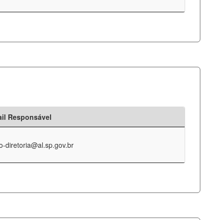
il Responsável
o-diretoria@al.sp.gov.br