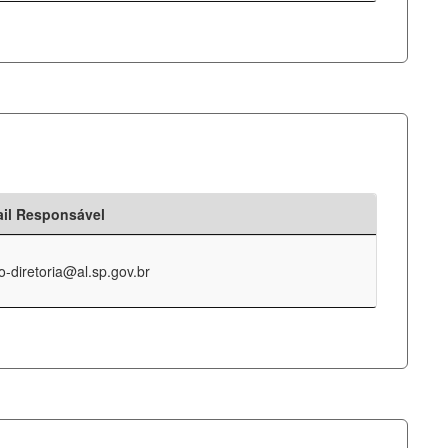
il Responsável
o-diretoria@al.sp.gov.br