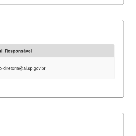
il Responsável
o-diretoria@al.sp.gov.br