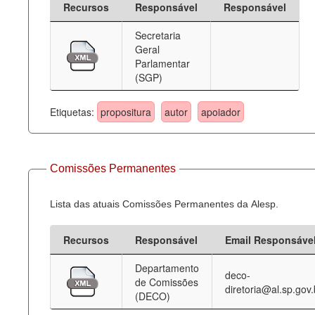
Recursos
Responsável
Responsável
Deputados Estaduais
Secretaria
Geral
Administração
Parlamentar
(SGP)
Legislação
Agenda
Etiquetas:
propositura
autor
apoiador
Perguntas frequentes
Contato
Comissões Permanentes
Lista das atuais Comissões Permanentes da Alesp.
Recursos
Responsável
Email Responsáve
Departamento
deco-
de Comissões
diretoria@al.sp.gov.
(DECO)