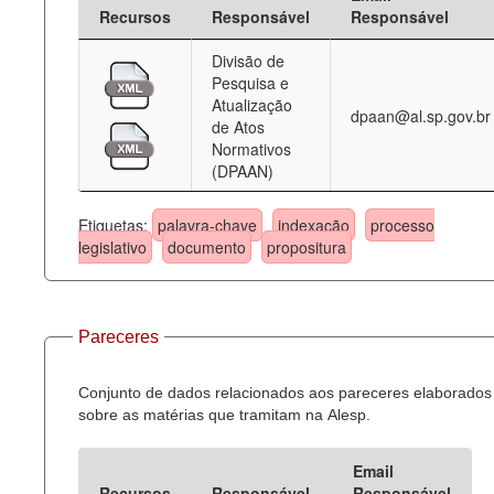
Recursos
Responsável
Responsável
Divisão de
Pesquisa e
Atualização
dpaan@al.sp.gov.br
de Atos
Normativos
(DPAAN)
Etiquetas:
palavra-chave
indexação
processo
legislativo
documento
propositura
Pareceres
Conjunto de dados relacionados aos pareceres elaborados
sobre as matérias que tramitam na Alesp.
Email
Recursos
Responsável
Responsável