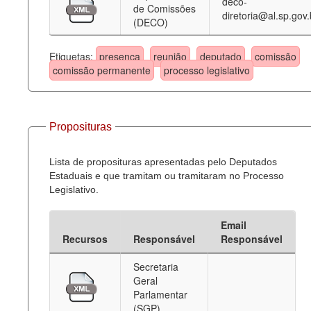
deco-
de Comissões
diretoria@al.sp.gov.
(DECO)
Etiquetas:
presença
reunião
deputado
comissão
comissão permanente
processo legislativo
Proposituras
Lista de proposituras apresentadas pelo Deputados
Estaduais e que tramitam ou tramitaram no Processo
Legislativo.
Email
Recursos
Responsável
Responsável
Secretaria
Geral
Parlamentar
(SGP)