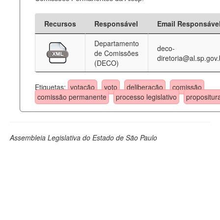
Recursos
Responsável
Email Responsáve
Departamento
deco-
de Comissões
diretoria@al.sp.gov.
(DECO)
Etiquetas:
votação
voto
deliberação
comissão
comissão permanente
processo legislativo
propositur
Assembleia Legislativa do Estado de São Paulo