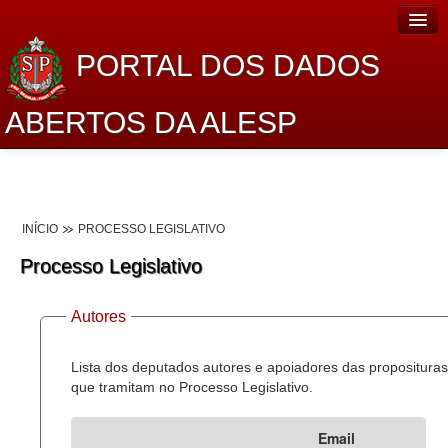
PORTAL DOS DADOS
ABERTOS DA ALESP
Home
Sobre o projeto
INÍCIO
PROCESSO LEGISLATIVO
Dados Abertos Alesp
Processo Legislativo
Lei de Acesso à Informação
Autores
Dados Governamentais Abertos
Planejamento
Lista dos deputados autores e apoiadores das proposituras
que tramitam no Processo Legislativo.
Catálogo de dados
Email
Processo Legislativo