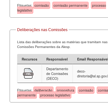
Etiquetas:
comissão
comissão permanente
processo
legislativo
Deliberações nas Comissões
Lista das deliberações sobre as matérias que tramitam nas
Comissões Permanentes da Alesp.
Recursos
Responsável
Email Responsáve
Departamento
deco-
de Comissões
diretoria@al.sp.gov.
(DECO)
Etiquetas:
deliberação
propositura
comissão
comis
permanente
processo legislativo