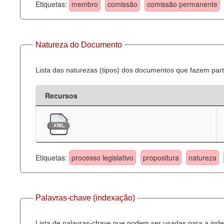
Etiquetas:
membro
comissão
comissão permanente
Natureza do Documento
Lista das naturezas (tipos) dos documentos que fazem part
Recursos
Etiquetas:
processo legislativo
propositura
natureza
Palavras-chave (indexação)
Lista de palavras-chave que podem ser usadas para a inde