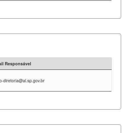
il Responsável
o-diretoria@al.sp.gov.br