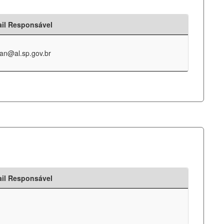
il Responsável
an@al.sp.gov.br
il Responsável