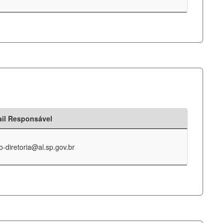
il Responsável
o-diretoria@al.sp.gov.br