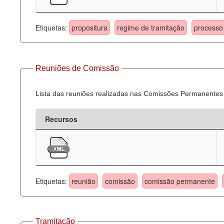
Etiquetas:
propositura
regime de tramitação
processo 
Reuniões de Comissão
Lista das reuniões realizadas nas Comissões Permanentes
Recursos
Etiquetas:
reunião
comissão
comissão permanente
Tramitação