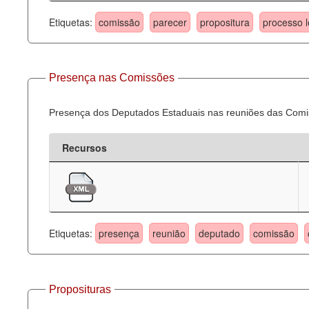
Etiquetas:
comissão
parecer
propositura
processo l
Presença nas Comissões
Presença dos Deputados Estaduais nas reuniões das Comi
Recursos
Etiquetas:
presença
reunião
deputado
comissão
Proposituras