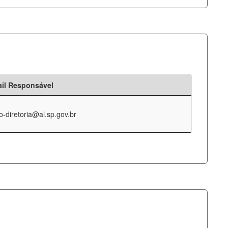
il Responsável
o-diretoria@al.sp.gov.br