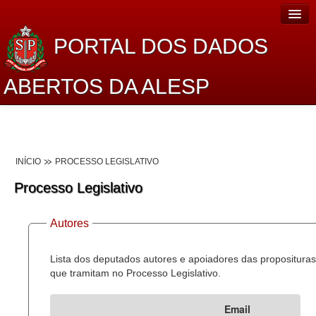
PORTAL DOS DADOS
ABERTOS DA ALESP
Home
Sobre o projeto
INÍCIO
PROCESSO LEGISLATIVO
Dados Abertos Alesp
Processo Legislativo
Lei de Acesso à Informação
Autores
Dados Governamentais Abertos
Planejamento
Lista dos deputados autores e apoiadores das proposituras
que tramitam no Processo Legislativo.
Catálogo de dados
Email
Processo Legislativo