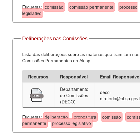
Etiquetas:
comissão
comissão permanente
processo
legislativo
Deliberações nas Comissões
Lista das deliberações sobre as matérias que tramitam nas
Comissões Permanentes da Alesp.
Recursos
Responsável
Email Responsáve
Departamento
deco-
de Comissões
diretoria@al.sp.gov.
(DECO)
Etiquetas:
deliberação
propositura
comissão
comis
permanente
processo legislativo