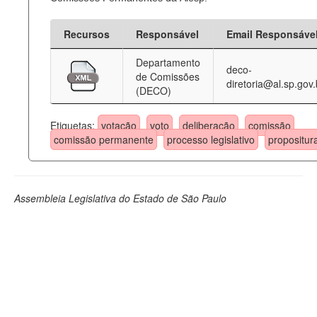
Recursos
Responsável
Email Responsáve
Departamento
deco-
de Comissões
diretoria@al.sp.gov.
(DECO)
Etiquetas:
votação
voto
deliberação
comissão
comissão permanente
processo legislativo
propositur
Assembleia Legislativa do Estado de São Paulo