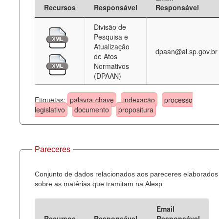
Recursos
Responsável
Responsável
Divisão de
Pesquisa e
Atualização
dpaan@al.sp.gov.br
de Atos
Normativos
(DPAAN)
Etiquetas:
palavra-chave
indexação
processo
legislativo
documento
propositura
Pareceres
Conjunto de dados relacionados aos pareceres elaborados
sobre as matérias que tramitam na Alesp.
Email
Recursos
Responsável
Responsável