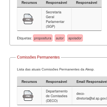
Recursos
Responsável
Responsável
Deputados Estaduais
Secretaria
Geral
Administração
Parlamentar
(SGP)
Legislação
Agenda
Etiquetas:
propositura
autor
apoiador
Perguntas frequentes
Contato
Comissões Permanentes
Lista das atuais Comissões Permanentes da Alesp.
Recursos
Responsável
Email Responsáve
Departamento
deco-
de Comissões
diretoria@al.sp.gov.
(DECO)