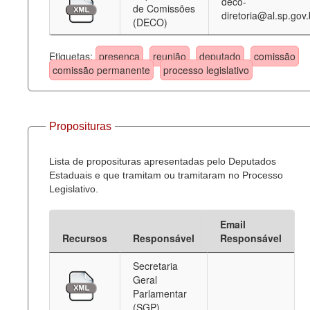
deco-
de Comissões
diretoria@al.sp.gov.
(DECO)
Etiquetas:
presença
reunião
deputado
comissão
comissão permanente
processo legislativo
Proposituras
Lista de proposituras apresentadas pelo Deputados
Estaduais e que tramitam ou tramitaram no Processo
Legislativo.
Email
Recursos
Responsável
Responsável
Secretaria
Geral
Parlamentar
(SGP)