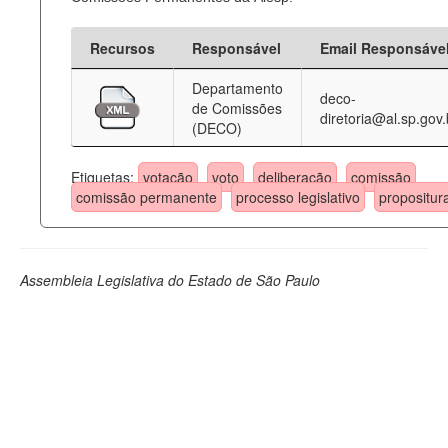
Recursos
Responsável
Email Responsáve
Departamento
deco-
de Comissões
diretoria@al.sp.gov.
(DECO)
Etiquetas:
votação
voto
deliberação
comissão
comissão permanente
processo legislativo
propositur
Assembleia Legislativa do Estado de São Paulo