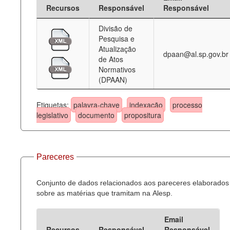
Recursos
Responsável
Responsável
Divisão de
Pesquisa e
Atualização
dpaan@al.sp.gov.br
de Atos
Normativos
(DPAAN)
Etiquetas:
palavra-chave
indexação
processo
legislativo
documento
propositura
Pareceres
Conjunto de dados relacionados aos pareceres elaborados
sobre as matérias que tramitam na Alesp.
Email
Recursos
Responsável
Responsável