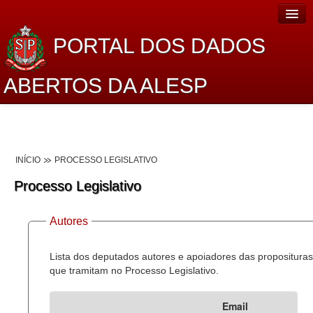
PORTAL DOS DADOS
ABERTOS DA ALESP
Home
Sobre o projeto
INÍCIO
PROCESSO LEGISLATIVO
Dados Abertos Alesp
Processo Legislativo
Lei de Acesso à Informação
Autores
Dados Governamentais Abertos
Planejamento
Lista dos deputados autores e apoiadores das proposituras
que tramitam no Processo Legislativo.
Catálogo de dados
Email
Processo Legislativo