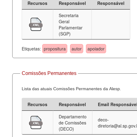
Recursos
Responsável
Responsável
Deputados Estaduais
Secretaria
Geral
Administração
Parlamentar
(SGP)
Legislação
Agenda
Etiquetas:
propositura
autor
apoiador
Perguntas frequentes
Contato
Comissões Permanentes
Lista das atuais Comissões Permanentes da Alesp.
Recursos
Responsável
Email Responsáve
Departamento
deco-
de Comissões
diretoria@al.sp.gov.
(DECO)