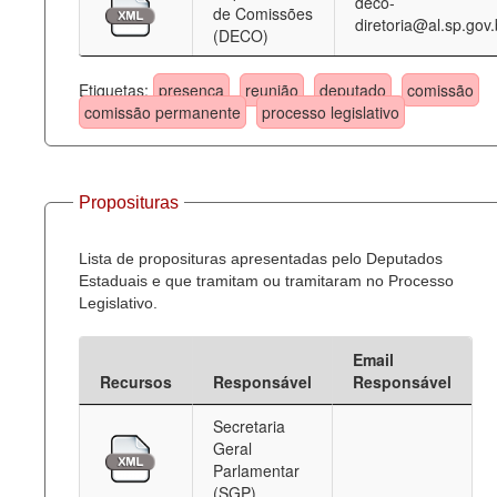
deco-
de Comissões
diretoria@al.sp.gov.
(DECO)
Etiquetas:
presença
reunião
deputado
comissão
comissão permanente
processo legislativo
Proposituras
Lista de proposituras apresentadas pelo Deputados
Estaduais e que tramitam ou tramitaram no Processo
Legislativo.
Email
Recursos
Responsável
Responsável
Secretaria
Geral
Parlamentar
(SGP)