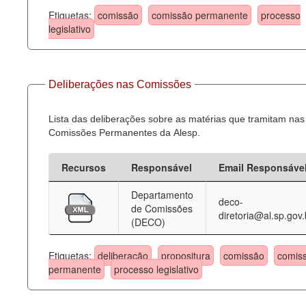
Etiquetas:
comissão
comissão permanente
processo
legislativo
Deliberações nas Comissões
Lista das deliberações sobre as matérias que tramitam nas
Comissões Permanentes da Alesp.
Recursos
Responsável
Email Responsáve
Departamento
deco-
de Comissões
diretoria@al.sp.gov.
(DECO)
Etiquetas:
deliberação
propositura
comissão
comis
permanente
processo legislativo