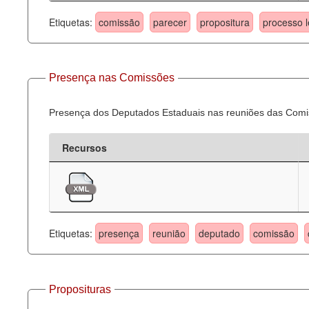
Etiquetas:
comissão
parecer
propositura
processo l
Presença nas Comissões
Presença dos Deputados Estaduais nas reuniões das Comi
Recursos
Etiquetas:
presença
reunião
deputado
comissão
Proposituras