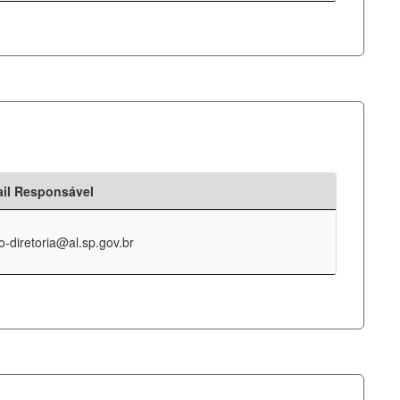
il Responsável
o-diretoria@al.sp.gov.br