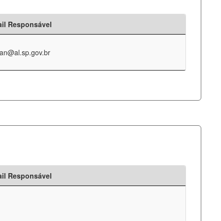
il Responsável
an@al.sp.gov.br
il Responsável