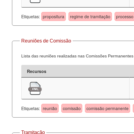
Etiquetas:
propositura
regime de tramitação
processo 
Reuniões de Comissão
Lista das reuniões realizadas nas Comissões Permanentes
Recursos
Etiquetas:
reunião
comissão
comissão permanente
Tramitação