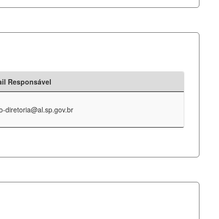
il Responsável
o-diretoria@al.sp.gov.br