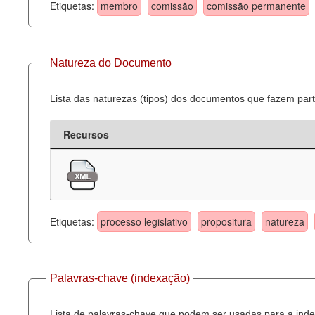
Etiquetas:
membro
comissão
comissão permanente
Natureza do Documento
Lista das naturezas (tipos) dos documentos que fazem part
Recursos
Etiquetas:
processo legislativo
propositura
natureza
Palavras-chave (indexação)
Lista de palavras-chave que podem ser usadas para a inde