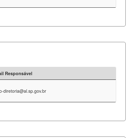
il Responsável
o-diretoria@al.sp.gov.br