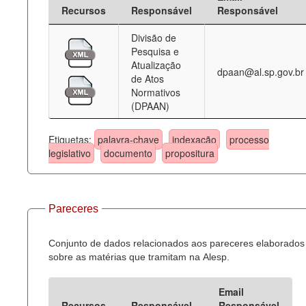
Recursos
Responsável
Responsável
Divisão de
Pesquisa e
Atualização
dpaan@al.sp.gov.br
de Atos
Normativos
(DPAAN)
Etiquetas:
palavra-chave
indexação
processo
legislativo
documento
propositura
Pareceres
Conjunto de dados relacionados aos pareceres elaborados
sobre as matérias que tramitam na Alesp.
Email
Recursos
Responsável
Responsável