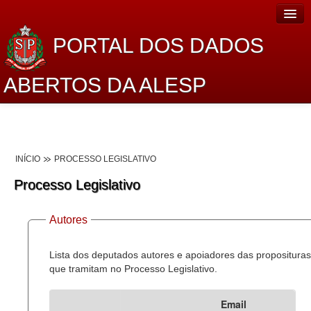
PORTAL DOS DADOS
ABERTOS DA ALESP
Home
Sobre o projeto
INÍCIO
PROCESSO LEGISLATIVO
Dados Abertos Alesp
Processo Legislativo
Lei de Acesso à Informação
Autores
Dados Governamentais Abertos
Planejamento
Lista dos deputados autores e apoiadores das proposituras
que tramitam no Processo Legislativo.
Catálogo de dados
Email
Processo Legislativo