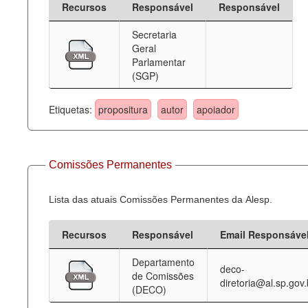
Recursos
Responsável
Responsável
Deputados Estaduais
Secretaria
Geral
Administração
Parlamentar
(SGP)
Legislação
Agenda
Etiquetas:
propositura
autor
apoiador
Perguntas frequentes
Contato
Comissões Permanentes
Lista das atuais Comissões Permanentes da Alesp.
Recursos
Responsável
Email Responsáve
Departamento
deco-
de Comissões
diretoria@al.sp.gov.
(DECO)