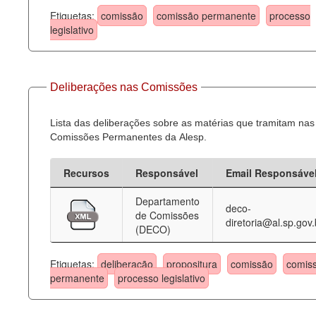
Etiquetas:
comissão
comissão permanente
processo
legislativo
Deliberações nas Comissões
Lista das deliberações sobre as matérias que tramitam nas
Comissões Permanentes da Alesp.
Recursos
Responsável
Email Responsáve
Departamento
deco-
de Comissões
diretoria@al.sp.gov.
(DECO)
Etiquetas:
deliberação
propositura
comissão
comis
permanente
processo legislativo