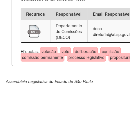
Recursos
Responsável
Email Responsáve
Departamento
deco-
de Comissões
diretoria@al.sp.gov.
(DECO)
Etiquetas:
votação
voto
deliberação
comissão
comissão permanente
processo legislativo
propositur
Assembleia Legislativa do Estado de São Paulo