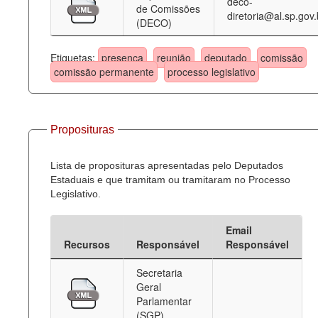
deco-
de Comissões
diretoria@al.sp.gov.
(DECO)
Etiquetas:
presença
reunião
deputado
comissão
comissão permanente
processo legislativo
Proposituras
Lista de proposituras apresentadas pelo Deputados
Estaduais e que tramitam ou tramitaram no Processo
Legislativo.
Email
Recursos
Responsável
Responsável
Secretaria
Geral
Parlamentar
(SGP)