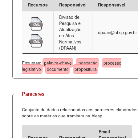
Recursos
Responsável
Responsável
Divisão de
Pesquisa e
Atualização
dpaan@al.sp.gov.br
de Atos
Normativos
(DPAAN)
Etiquetas:
palavra-chave
indexação
processo
legislativo
documento
propositura
Pareceres
Conjunto de dados relacionados aos pareceres elaborados
sobre as matérias que tramitam na Alesp.
Email
Recursos
Responsável
Responsável