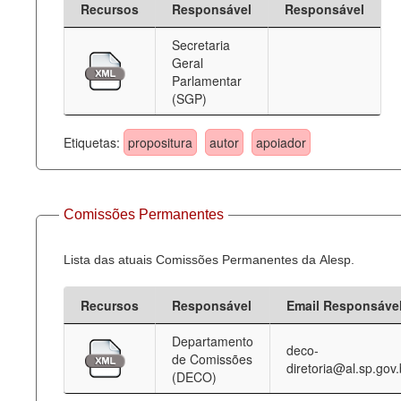
Recursos
Responsável
Responsável
Deputados Estaduais
Secretaria
Geral
Administração
Parlamentar
(SGP)
Legislação
Agenda
Etiquetas:
propositura
autor
apoiador
Perguntas frequentes
Contato
Comissões Permanentes
Lista das atuais Comissões Permanentes da Alesp.
Recursos
Responsável
Email Responsáve
Departamento
deco-
de Comissões
diretoria@al.sp.gov.
(DECO)