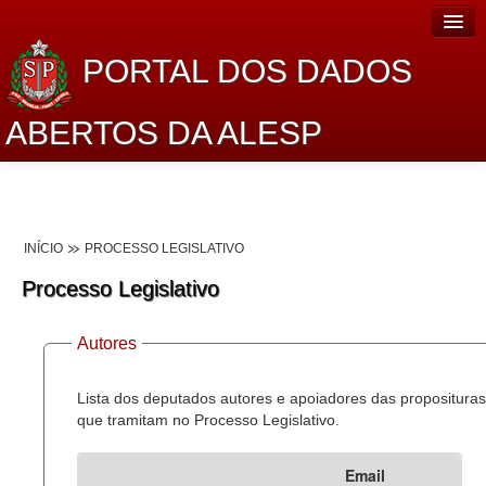
PORTAL DOS DADOS
ABERTOS DA ALESP
Home
Sobre o projeto
INÍCIO
PROCESSO LEGISLATIVO
Dados Abertos Alesp
Processo Legislativo
Lei de Acesso à Informação
Autores
Dados Governamentais Abertos
Planejamento
Lista dos deputados autores e apoiadores das proposituras
que tramitam no Processo Legislativo.
Catálogo de dados
Email
Processo Legislativo