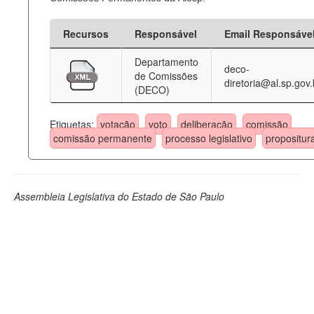
Recursos
Responsável
Email Responsáve
Departamento
deco-
de Comissões
diretoria@al.sp.gov.
(DECO)
Etiquetas:
votação
voto
deliberação
comissão
comissão permanente
processo legislativo
propositur
Assembleia Legislativa do Estado de São Paulo