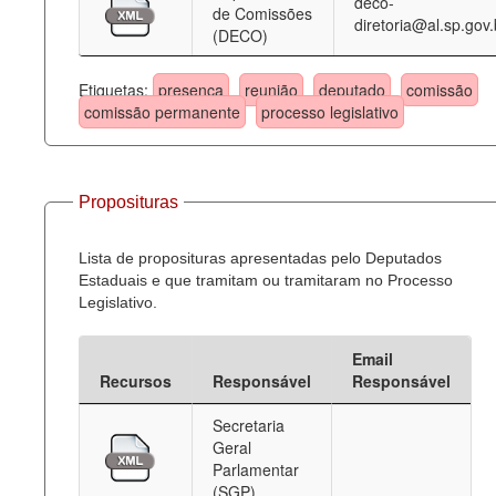
deco-
de Comissões
diretoria@al.sp.gov.
(DECO)
Etiquetas:
presença
reunião
deputado
comissão
comissão permanente
processo legislativo
Proposituras
Lista de proposituras apresentadas pelo Deputados
Estaduais e que tramitam ou tramitaram no Processo
Legislativo.
Email
Recursos
Responsável
Responsável
Secretaria
Geral
Parlamentar
(SGP)