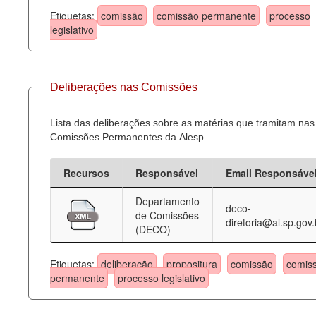
Etiquetas:
comissão
comissão permanente
processo
legislativo
Deliberações nas Comissões
Lista das deliberações sobre as matérias que tramitam nas
Comissões Permanentes da Alesp.
Recursos
Responsável
Email Responsáve
Departamento
deco-
de Comissões
diretoria@al.sp.gov.
(DECO)
Etiquetas:
deliberação
propositura
comissão
comis
permanente
processo legislativo