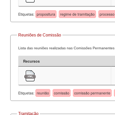
Etiquetas:
propositura
regime de tramitação
processo 
Reuniões de Comissão
Lista das reuniões realizadas nas Comissões Permanentes
Recursos
Etiquetas:
reunião
comissão
comissão permanente
Tramitação