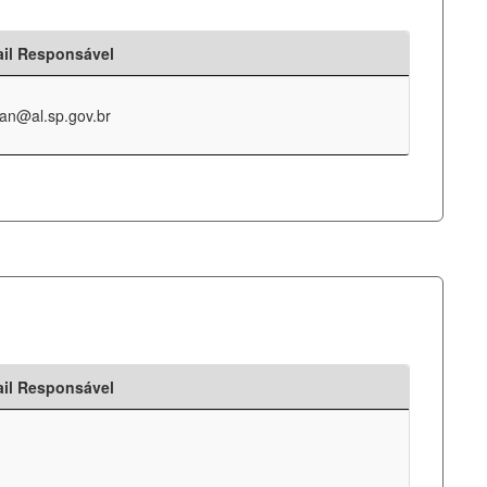
il Responsável
an@al.sp.gov.br
il Responsável