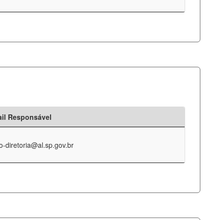
il Responsável
o-diretoria@al.sp.gov.br