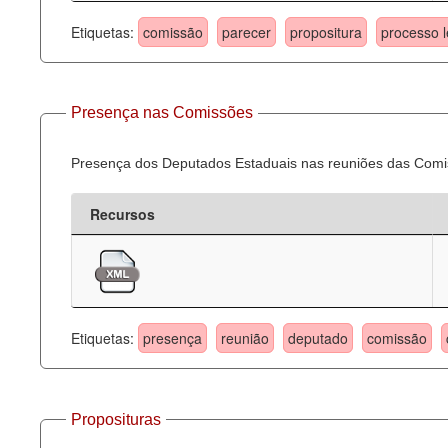
Etiquetas:
comissão
parecer
propositura
processo l
Presença nas Comissões
Presença dos Deputados Estaduais nas reuniões das Comi
Recursos
Etiquetas:
presença
reunião
deputado
comissão
Proposituras