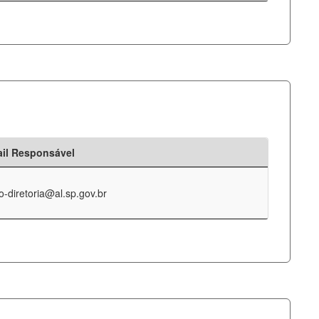
il Responsável
o-diretoria@al.sp.gov.br