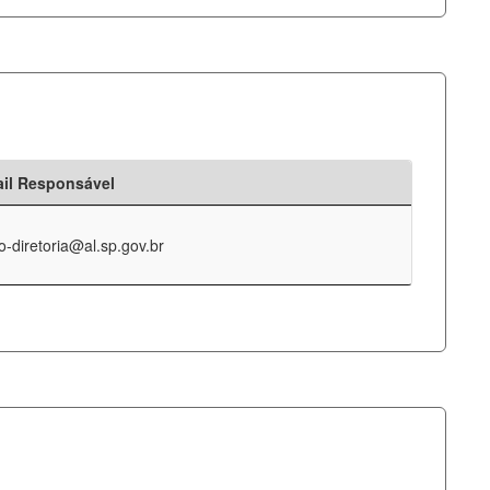
il Responsável
o-diretoria@al.sp.gov.br