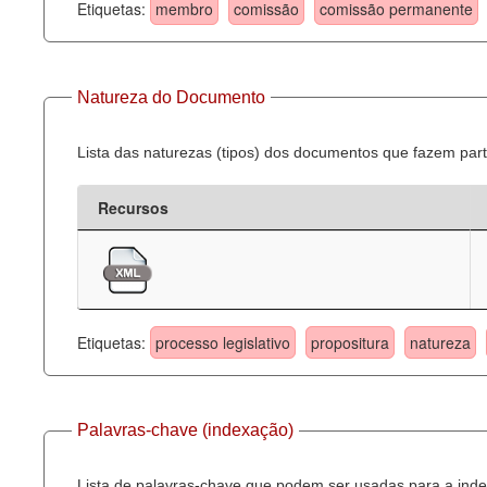
Etiquetas:
membro
comissão
comissão permanente
Natureza do Documento
Lista das naturezas (tipos) dos documentos que fazem part
Recursos
Etiquetas:
processo legislativo
propositura
natureza
Palavras-chave (indexação)
Lista de palavras-chave que podem ser usadas para a inde