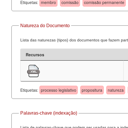
Etiquetas:
membro
comissão
comissão permanente
Natureza do Documento
Lista das naturezas (tipos) dos documentos que fazem part
Recursos
Etiquetas:
processo legislativo
propositura
natureza
Palavras-chave (indexação)
Lista de palavras-chave que podem ser usadas para a inde