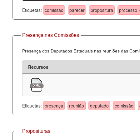
Etiquetas:
comissão
parecer
propositura
processo l
Presença nas Comissões
Presença dos Deputados Estaduais nas reuniões das Comi
Recursos
Etiquetas:
presença
reunião
deputado
comissão
Proposituras