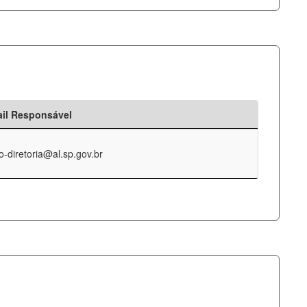
il Responsável
o-diretoria@al.sp.gov.br