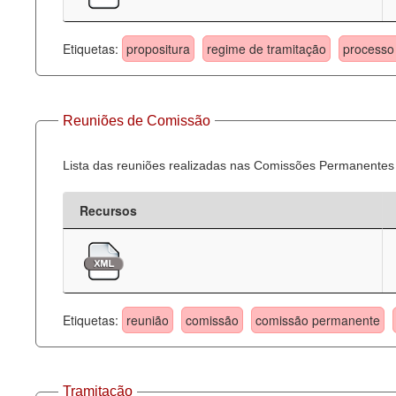
Etiquetas:
propositura
regime de tramitação
processo 
Reuniões de Comissão
Lista das reuniões realizadas nas Comissões Permanentes
Recursos
Etiquetas:
reunião
comissão
comissão permanente
Tramitação