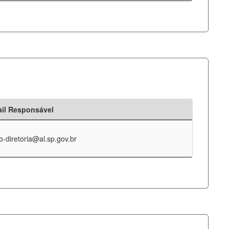
il Responsável
o-diretoria@al.sp.gov.br