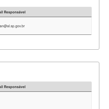
il Responsável
an@al.sp.gov.br
il Responsável