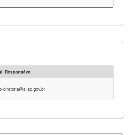
il Responsável
o-diretoria@al.sp.gov.br