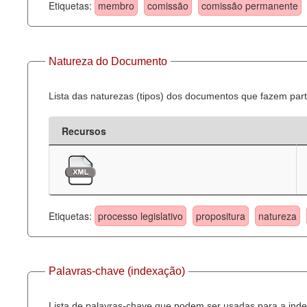
Etiquetas:
membro
comissão
comissão permanente
Natureza do Documento
Lista das naturezas (tipos) dos documentos que fazem part
Recursos
Etiquetas:
processo legislativo
propositura
natureza
Palavras-chave (indexação)
Lista de palavras-chave que podem ser usadas para a inde