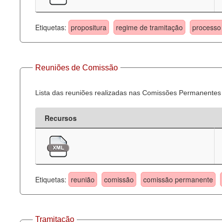
Etiquetas:
propositura
regime de tramitação
processo 
Reuniões de Comissão
Lista das reuniões realizadas nas Comissões Permanentes
Recursos
Etiquetas:
reunião
comissão
comissão permanente
Tramitação