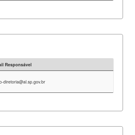
il Responsável
o-diretoria@al.sp.gov.br