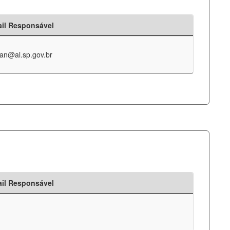
il Responsável
an@al.sp.gov.br
il Responsável