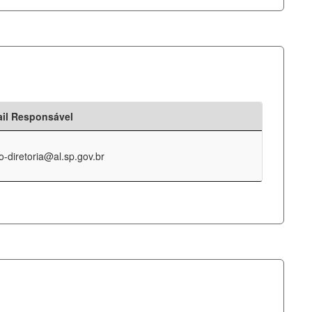
il Responsável
o-diretoria@al.sp.gov.br