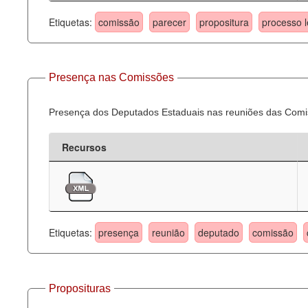
Etiquetas:
comissão
parecer
propositura
processo l
Presença nas Comissões
Presença dos Deputados Estaduais nas reuniões das Comi
Recursos
Etiquetas:
presença
reunião
deputado
comissão
Proposituras