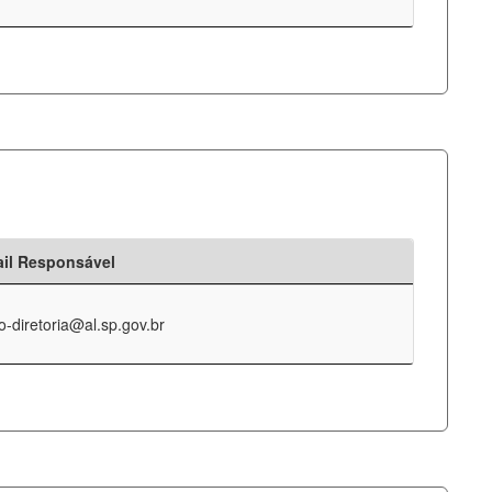
il Responsável
o-diretoria@al.sp.gov.br