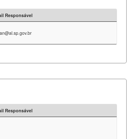
il Responsável
an@al.sp.gov.br
il Responsável