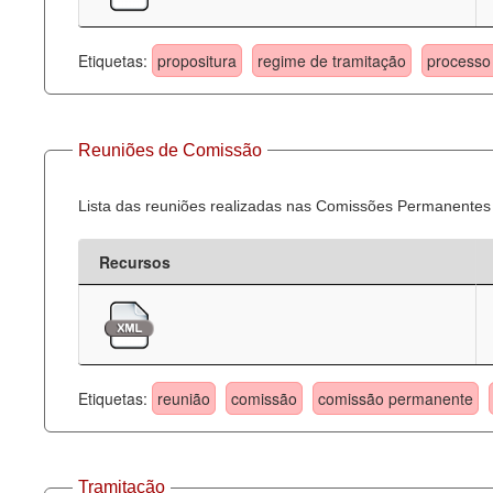
Etiquetas:
propositura
regime de tramitação
processo 
Reuniões de Comissão
Lista das reuniões realizadas nas Comissões Permanentes
Recursos
Etiquetas:
reunião
comissão
comissão permanente
Tramitação