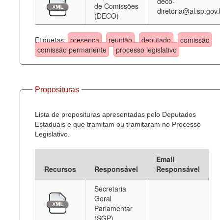
deco-
de Comissões
diretoria@al.sp.gov.
(DECO)
Etiquetas:
presença
reunião
deputado
comissão
comissão permanente
processo legislativo
Proposituras
Lista de proposituras apresentadas pelo Deputados
Estaduais e que tramitam ou tramitaram no Processo
Legislativo.
Email
Recursos
Responsável
Responsável
Secretaria
Geral
Parlamentar
(SGP)