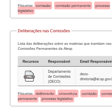
Etiquetas:
comissão
comissão permanente
processo
legislativo
Deliberações nas Comissões
Lista das deliberações sobre as matérias que tramitam nas
Comissões Permanentes da Alesp.
Recursos
Responsável
Email Responsáve
Departamento
deco-
de Comissões
diretoria@al.sp.gov.
(DECO)
Etiquetas:
deliberação
propositura
comissão
comis
permanente
processo legislativo