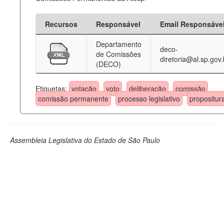
Recursos
Responsável
Email Responsáve
Departamento
deco-
de Comissões
diretoria@al.sp.gov.
(DECO)
Etiquetas:
votação
voto
deliberação
comissão
comissão permanente
processo legislativo
propositur
Assembleia Legislativa do Estado de São Paulo