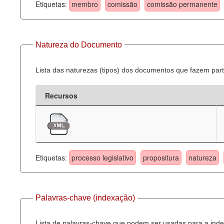
Etiquetas:
membro
comissão
comissão permanente
Natureza do Documento
Lista das naturezas (tipos) dos documentos que fazem part
Recursos
Etiquetas:
processo legislativo
propositura
natureza
Palavras-chave (indexação)
Lista de palavras-chave que podem ser usadas para a inde