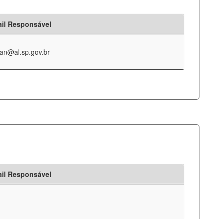
il Responsável
an@al.sp.gov.br
il Responsável