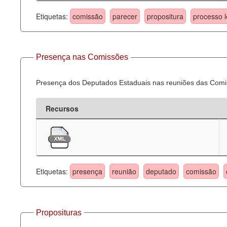
Etiquetas:
comissão
parecer
propositura
processo l
Presença nas Comissões
Presença dos Deputados Estaduais nas reuniões das Comi
Recursos
Etiquetas:
presença
reunião
deputado
comissão
Proposituras