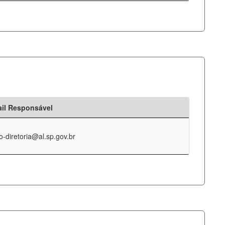
il Responsável
o-diretoria@al.sp.gov.br