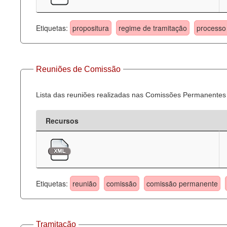
Etiquetas:
propositura
regime de tramitação
processo 
Reuniões de Comissão
Lista das reuniões realizadas nas Comissões Permanentes
Recursos
Etiquetas:
reunião
comissão
comissão permanente
Tramitação