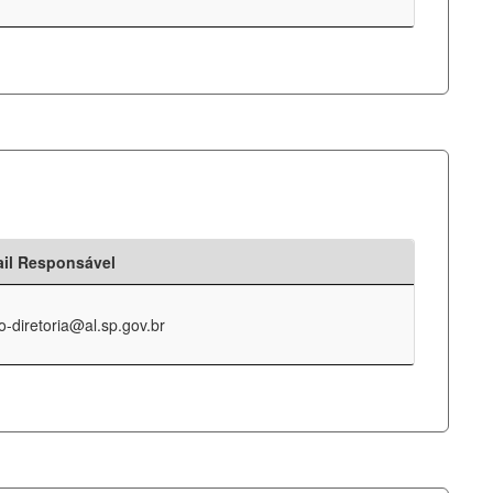
il Responsável
o-diretoria@al.sp.gov.br