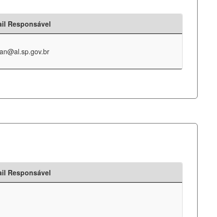
il Responsável
an@al.sp.gov.br
il Responsável