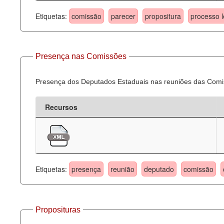
Etiquetas:
comissão
parecer
propositura
processo l
Presença nas Comissões
Presença dos Deputados Estaduais nas reuniões das Comi
Recursos
Etiquetas:
presença
reunião
deputado
comissão
Proposituras