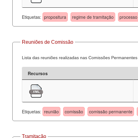
Etiquetas:
propositura
regime de tramitação
processo 
Reuniões de Comissão
Lista das reuniões realizadas nas Comissões Permanentes
Recursos
Etiquetas:
reunião
comissão
comissão permanente
Tramitação