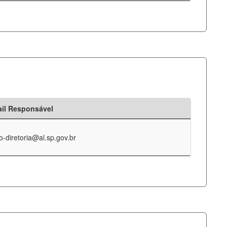
il Responsável
o-diretoria@al.sp.gov.br