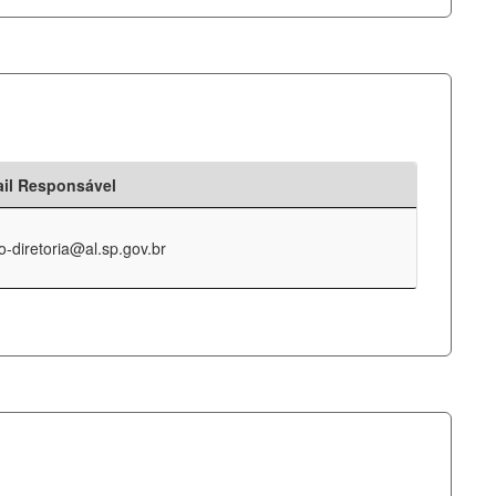
il Responsável
o-diretoria@al.sp.gov.br