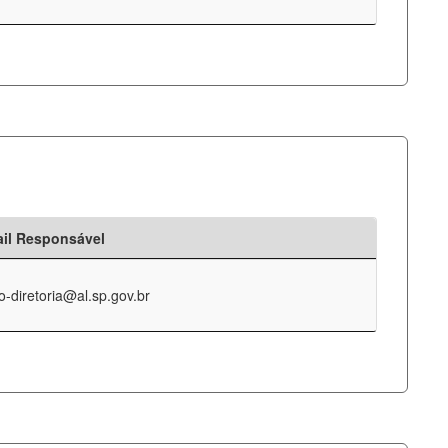
il Responsável
o-diretoria@al.sp.gov.br