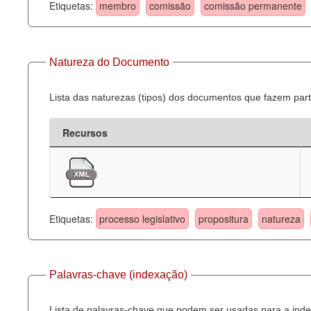
Etiquetas:
membro
comissão
comissão permanente
Natureza do Documento
Lista das naturezas (tipos) dos documentos que fazem part
Recursos
Etiquetas:
processo legislativo
propositura
natureza
Palavras-chave (indexação)
Lista de palavras-chave que podem ser usadas para a inde