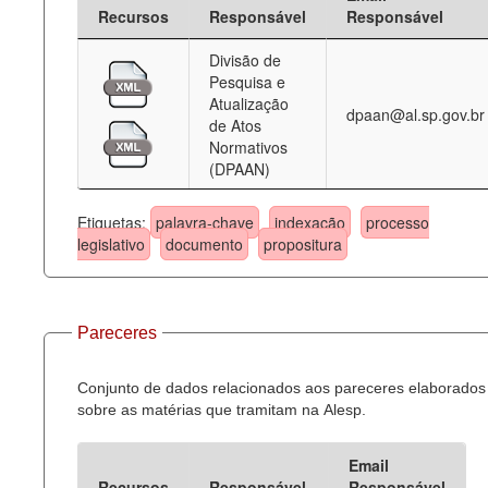
Recursos
Responsável
Responsável
Divisão de
Pesquisa e
Atualização
dpaan@al.sp.gov.br
de Atos
Normativos
(DPAAN)
Etiquetas:
palavra-chave
indexação
processo
legislativo
documento
propositura
Pareceres
Conjunto de dados relacionados aos pareceres elaborados
sobre as matérias que tramitam na Alesp.
Email
Recursos
Responsável
Responsável