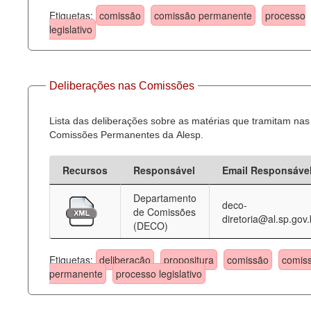
Etiquetas:
comissão
comissão permanente
processo
legislativo
Deliberações nas Comissões
Lista das deliberações sobre as matérias que tramitam nas
Comissões Permanentes da Alesp.
Recursos
Responsável
Email Responsáve
Departamento
deco-
de Comissões
diretoria@al.sp.gov.
(DECO)
Etiquetas:
deliberação
propositura
comissão
comis
permanente
processo legislativo