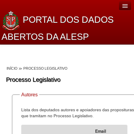
PORTAL DOS DADOS
ABERTOS DA ALESP
Home
Sobre o projeto
INÍCIO
PROCESSO LEGISLATIVO
Dados Abertos Alesp
Processo Legislativo
Lei de Acesso à Informação
Autores
Dados Governamentais Abertos
Planejamento
Lista dos deputados autores e apoiadores das proposituras
que tramitam no Processo Legislativo.
Catálogo de dados
Email
Processo Legislativo