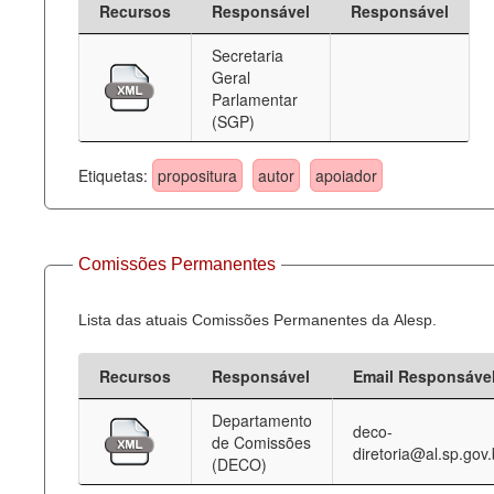
Recursos
Responsável
Responsável
Deputados Estaduais
Secretaria
Geral
Administração
Parlamentar
(SGP)
Legislação
Agenda
Etiquetas:
propositura
autor
apoiador
Perguntas frequentes
Contato
Comissões Permanentes
Lista das atuais Comissões Permanentes da Alesp.
Recursos
Responsável
Email Responsáve
Departamento
deco-
de Comissões
diretoria@al.sp.gov.
(DECO)