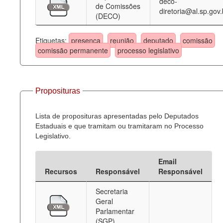
deco-
de Comissões
diretoria@al.sp.gov.
(DECO)
Etiquetas:
presença
reunião
deputado
comissão
comissão permanente
processo legislativo
Proposituras
Lista de proposituras apresentadas pelo Deputados
Estaduais e que tramitam ou tramitaram no Processo
Legislativo.
Email
Recursos
Responsável
Responsável
Secretaria
Geral
Parlamentar
(SGP)