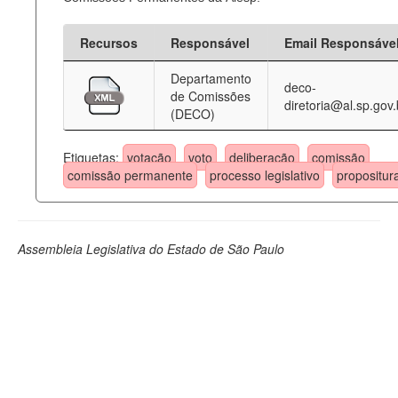
Recursos
Responsável
Email Responsáve
Departamento
deco-
de Comissões
diretoria@al.sp.gov.
(DECO)
Etiquetas:
votação
voto
deliberação
comissão
comissão permanente
processo legislativo
propositur
Assembleia Legislativa do Estado de São Paulo