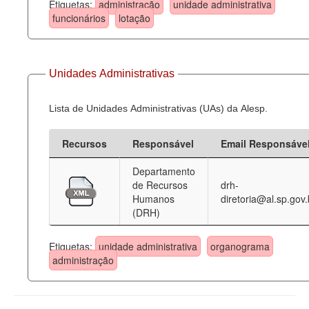
Etiquetas:
administração
unidade administrativa
funcionários
lotação
Unidades Administrativas
Lista de Unidades Administrativas (UAs) da Alesp.
Recursos
Responsável
Email Responsáve
Departamento
de Recursos
drh-
Humanos
diretoria@al.sp.gov.
(DRH)
Etiquetas:
unidade administrativa
organograma
administração