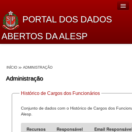
PORTAL DOS DADOS
ABERTOS DA ALESP
Home
Sobre o projeto
INÍCIO
ADMINISTRAÇÃO
Dados Abertos Alesp
Administração
Lei de Acesso à Informação
Histórico de Cargos dos Funcionários
Dados Governamentais Abertos
Planejamento
Conjunto de dados com o Histórico de Cargos dos Funcion
Alesp.
Catálogo de dados
Recursos
Responsável
Email Responsáve
Processo Legislativo