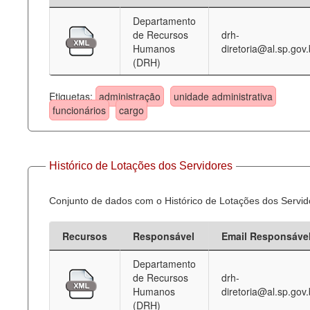
Departamento
Deputados Estaduais
de Recursos
drh-
Humanos
diretoria@al.sp.gov.
Administração
(DRH)
Legislação
Etiquetas:
administração
unidade administrativa
Agenda
funcionários
cargo
Perguntas frequentes
Contato
Histórico de Lotações dos Servidores
Conjunto de dados com o Histórico de Lotações dos Servid
Recursos
Responsável
Email Responsáve
Departamento
de Recursos
drh-
Humanos
diretoria@al.sp.gov.
(DRH)