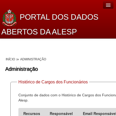
PORTAL DOS DADOS
ABERTOS DA ALESP
Home
Sobre o projeto
INÍCIO
ADMINISTRAÇÃO
Dados Abertos Alesp
Administração
Lei de Acesso à Informação
Histórico de Cargos dos Funcionários
Dados Governamentais Abertos
Planejamento
Conjunto de dados com o Histórico de Cargos dos Funcion
Alesp.
Catálogo de dados
Recursos
Responsável
Email Responsáve
Processo Legislativo