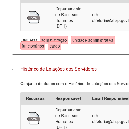
Departamento
Deputados Estaduais
de Recursos
drh-
Humanos
diretoria@al.sp.gov.
Administração
(DRH)
Legislação
Etiquetas:
administração
unidade administrativa
Agenda
funcionários
cargo
Perguntas frequentes
Contato
Histórico de Lotações dos Servidores
Conjunto de dados com o Histórico de Lotações dos Servid
Recursos
Responsável
Email Responsáve
Departamento
de Recursos
drh-
Humanos
diretoria@al.sp.gov.
(DRH)