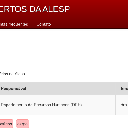
ERTOS DA ALESP
ntas frequentes
Contato
ários da Alesp.
Responsável
Ema
Departamento de Recursos Humanos (DRH)
drh
onários
cargo