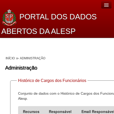
PORTAL DOS DADOS
ABERTOS DA ALESP
Home
Sobre o projeto
INÍCIO
ADMINISTRAÇÃO
Dados Abertos Alesp
Administração
Lei de Acesso à Informação
Histórico de Cargos dos Funcionários
Dados Governamentais Abertos
Planejamento
Conjunto de dados com o Histórico de Cargos dos Funcion
Alesp.
Catálogo de dados
Recursos
Responsável
Email Responsáve
Processo Legislativo