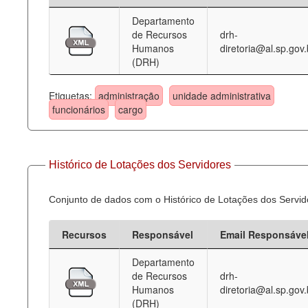
Departamento
Deputados Estaduais
de Recursos
drh-
Humanos
diretoria@al.sp.gov.
Administração
(DRH)
Legislação
Etiquetas:
administração
unidade administrativa
Agenda
funcionários
cargo
Perguntas frequentes
Contato
Histórico de Lotações dos Servidores
Conjunto de dados com o Histórico de Lotações dos Servid
Recursos
Responsável
Email Responsáve
Departamento
de Recursos
drh-
Humanos
diretoria@al.sp.gov.
(DRH)