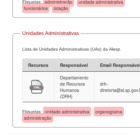
Etiquetas:
administração
unidade administrativa
funcionários
lotação
Unidades Administrativas
Lista de Unidades Administrativas (UAs) da Alesp.
Recursos
Responsável
Email Responsáve
Departamento
de Recursos
drh-
Humanos
diretoria@al.sp.gov.
(DRH)
Etiquetas:
unidade administrativa
organograma
administração