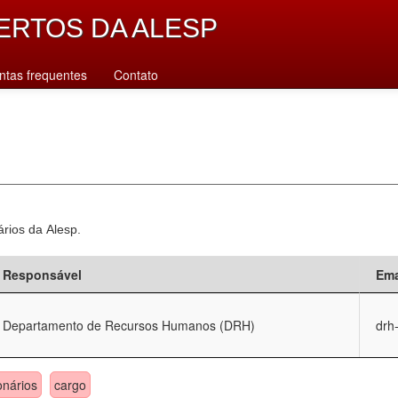
ERTOS DA ALESP
ntas frequentes
Contato
ários da Alesp.
Responsável
Ema
Departamento de Recursos Humanos (DRH)
drh
onários
cargo