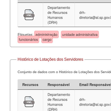
Departamento
Deputados Estaduais
de Recursos
drh-
Humanos
diretoria@al.sp.gov.
Administração
(DRH)
Legislação
Etiquetas:
administração
unidade administrativa
Agenda
funcionários
cargo
Perguntas frequentes
Contato
Histórico de Lotações dos Servidores
Conjunto de dados com o Histórico de Lotações dos Servid
Recursos
Responsável
Email Responsáve
Departamento
de Recursos
drh-
Humanos
diretoria@al.sp.gov.
(DRH)