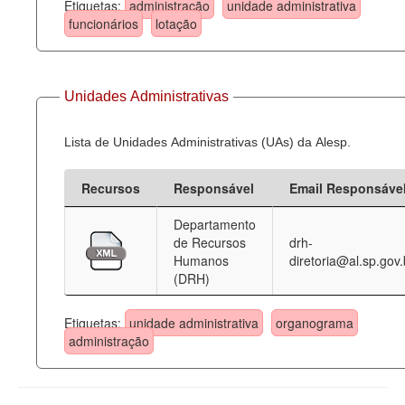
Etiquetas:
administração
unidade administrativa
funcionários
lotação
Unidades Administrativas
Lista de Unidades Administrativas (UAs) da Alesp.
Recursos
Responsável
Email Responsáve
Departamento
de Recursos
drh-
Humanos
diretoria@al.sp.gov.
(DRH)
Etiquetas:
unidade administrativa
organograma
administração