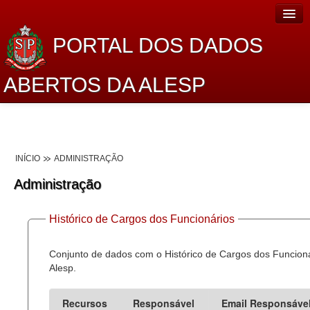
PORTAL DOS DADOS
ABERTOS DA ALESP
Home
Sobre o projeto
INÍCIO
ADMINISTRAÇÃO
Dados Abertos Alesp
Administração
Lei de Acesso à Informação
Histórico de Cargos dos Funcionários
Dados Governamentais Abertos
Planejamento
Conjunto de dados com o Histórico de Cargos dos Funcion
Alesp.
Catálogo de dados
Recursos
Responsável
Email Responsáve
Processo Legislativo