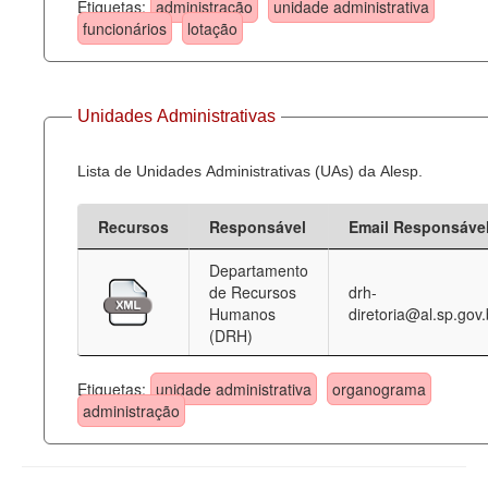
Etiquetas:
administração
unidade administrativa
funcionários
lotação
Unidades Administrativas
Lista de Unidades Administrativas (UAs) da Alesp.
Recursos
Responsável
Email Responsáve
Departamento
de Recursos
drh-
Humanos
diretoria@al.sp.gov.
(DRH)
Etiquetas:
unidade administrativa
organograma
administração