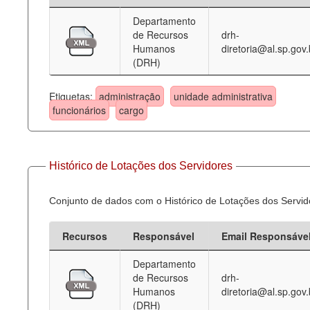
Departamento
Deputados Estaduais
de Recursos
drh-
Humanos
diretoria@al.sp.gov.
Administração
(DRH)
Legislação
Etiquetas:
administração
unidade administrativa
Agenda
funcionários
cargo
Perguntas frequentes
Contato
Histórico de Lotações dos Servidores
Conjunto de dados com o Histórico de Lotações dos Servid
Recursos
Responsável
Email Responsáve
Departamento
de Recursos
drh-
Humanos
diretoria@al.sp.gov.
(DRH)