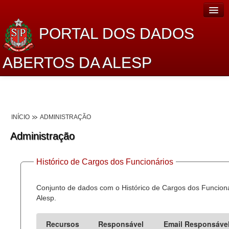
PORTAL DOS DADOS
ABERTOS DA ALESP
Home
Sobre o projeto
INÍCIO
ADMINISTRAÇÃO
Dados Abertos Alesp
Administração
Lei de Acesso à Informação
Histórico de Cargos dos Funcionários
Dados Governamentais Abertos
Planejamento
Conjunto de dados com o Histórico de Cargos dos Funcion
Alesp.
Catálogo de dados
Recursos
Responsável
Email Responsáve
Processo Legislativo