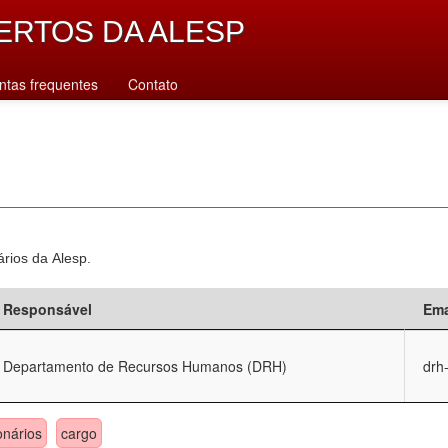
ERTOS DA ALESP
ntas frequentes
Contato
ários da Alesp.
Responsável
Ema
Departamento de Recursos Humanos (DRH)
drh
onários
cargo