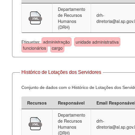
Departamento
Deputados Estaduais
de Recursos
drh-
Humanos
diretoria@al.sp.gov.
Administração
(DRH)
Legislação
Etiquetas:
administração
unidade administrativa
Agenda
funcionários
cargo
Perguntas frequentes
Contato
Histórico de Lotações dos Servidores
Conjunto de dados com o Histórico de Lotações dos Servid
Recursos
Responsável
Email Responsáve
Departamento
de Recursos
drh-
Humanos
diretoria@al.sp.gov.
(DRH)