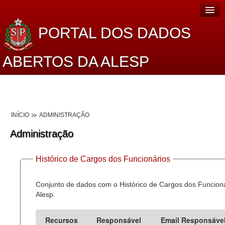
PORTAL DOS DADOS
ABERTOS DA ALESP
Home
Sobre o projeto
INÍCIO
ADMINISTRAÇÃO
Dados Abertos Alesp
Administração
Lei de Acesso à Informação
Histórico de Cargos dos Funcionários
Dados Governamentais Abertos
Planejamento
Conjunto de dados com o Histórico de Cargos dos Funcion
Alesp.
Catálogo de dados
Recursos
Responsável
Email Responsáve
Processo Legislativo