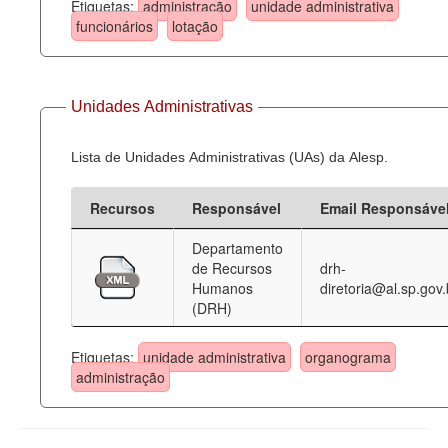
Etiquetas:
administração
unidade administrativa
funcionários
lotação
Unidades Administrativas
Lista de Unidades Administrativas (UAs) da Alesp.
Recursos
Responsável
Email Responsáve
Departamento
de Recursos
drh-
Humanos
diretoria@al.sp.gov.
(DRH)
Etiquetas:
unidade administrativa
organograma
administração