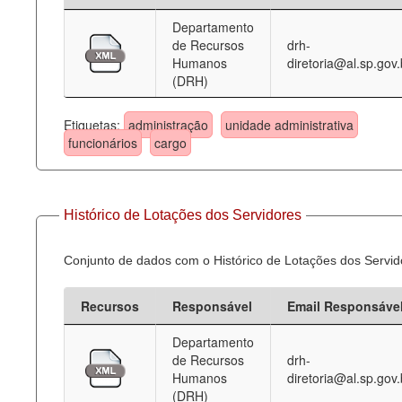
Departamento
Deputados Estaduais
de Recursos
drh-
Humanos
diretoria@al.sp.gov.
Administração
(DRH)
Legislação
Etiquetas:
administração
unidade administrativa
Agenda
funcionários
cargo
Perguntas frequentes
Contato
Histórico de Lotações dos Servidores
Conjunto de dados com o Histórico de Lotações dos Servid
Recursos
Responsável
Email Responsáve
Departamento
de Recursos
drh-
Humanos
diretoria@al.sp.gov.
(DRH)