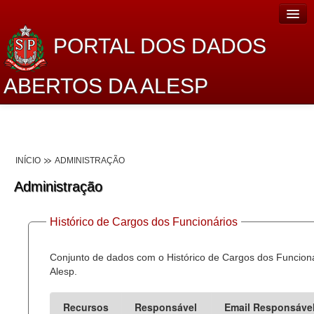
PORTAL DOS DADOS
ABERTOS DA ALESP
Home
Sobre o projeto
INÍCIO
ADMINISTRAÇÃO
Dados Abertos Alesp
Administração
Lei de Acesso à Informação
Histórico de Cargos dos Funcionários
Dados Governamentais Abertos
Planejamento
Conjunto de dados com o Histórico de Cargos dos Funcion
Alesp.
Catálogo de dados
Recursos
Responsável
Email Responsáve
Processo Legislativo