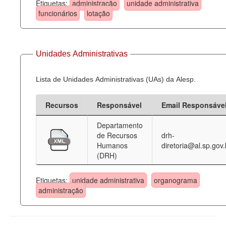
Etiquetas:
administração
unidade administrativa
funcionários
lotação
Unidades Administrativas
Lista de Unidades Administrativas (UAs) da Alesp.
Recursos
Responsável
Email Responsáve
Departamento
de Recursos
drh-
Humanos
diretoria@al.sp.gov.
(DRH)
Etiquetas:
unidade administrativa
organograma
administração