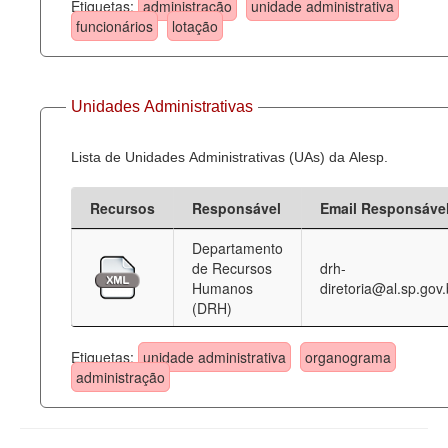
Etiquetas:
administração
unidade administrativa
funcionários
lotação
Unidades Administrativas
Lista de Unidades Administrativas (UAs) da Alesp.
Recursos
Responsável
Email Responsáve
Departamento
de Recursos
drh-
Humanos
diretoria@al.sp.gov.
(DRH)
Etiquetas:
unidade administrativa
organograma
administração