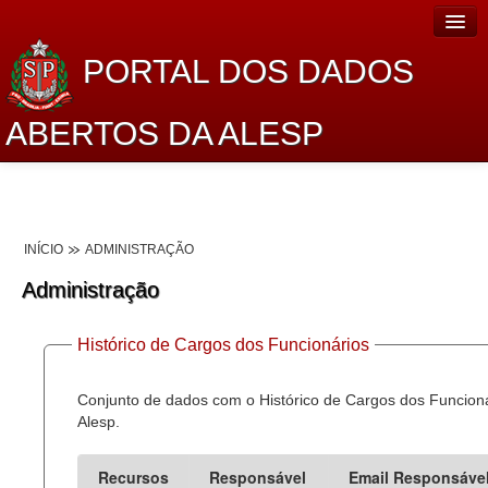
PORTAL DOS DADOS
ABERTOS DA ALESP
Home
Sobre o projeto
INÍCIO
ADMINISTRAÇÃO
Dados Abertos Alesp
Administração
Lei de Acesso à Informação
Histórico de Cargos dos Funcionários
Dados Governamentais Abertos
Planejamento
Conjunto de dados com o Histórico de Cargos dos Funcion
Alesp.
Catálogo de dados
Recursos
Responsável
Email Responsáve
Processo Legislativo