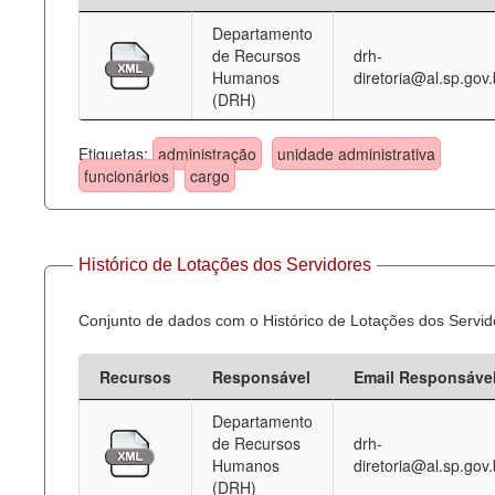
Departamento
Deputados Estaduais
de Recursos
drh-
Humanos
diretoria@al.sp.gov.
Administração
(DRH)
Legislação
Etiquetas:
administração
unidade administrativa
Agenda
funcionários
cargo
Perguntas frequentes
Contato
Histórico de Lotações dos Servidores
Conjunto de dados com o Histórico de Lotações dos Servid
Recursos
Responsável
Email Responsáve
Departamento
de Recursos
drh-
Humanos
diretoria@al.sp.gov.
(DRH)