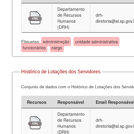
Departamento
Deputados Estaduais
de Recursos
drh-
Humanos
diretoria@al.sp.gov.
Administração
(DRH)
Legislação
Etiquetas:
administração
unidade administrativa
Agenda
funcionários
cargo
Perguntas frequentes
Contato
Histórico de Lotações dos Servidores
Conjunto de dados com o Histórico de Lotações dos Servid
Recursos
Responsável
Email Responsáve
Departamento
de Recursos
drh-
Humanos
diretoria@al.sp.gov.
(DRH)