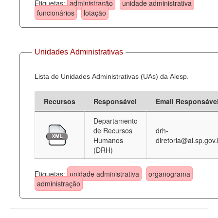
Etiquetas:
administração
unidade administrativa
funcionários
lotação
Unidades Administrativas
Lista de Unidades Administrativas (UAs) da Alesp.
Recursos
Responsável
Email Responsáve
Departamento
de Recursos
drh-
Humanos
diretoria@al.sp.gov.
(DRH)
Etiquetas:
unidade administrativa
organograma
administração