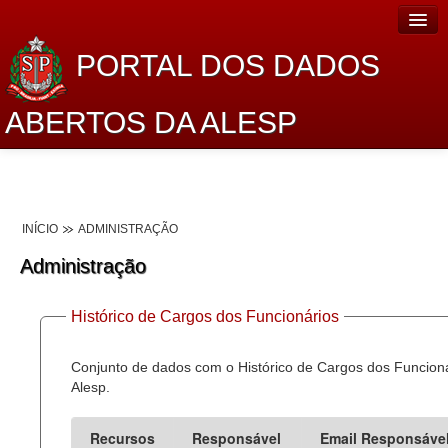
PORTAL DOS DADOS
ABERTOS DA ALESP
Home
Sobre o projeto
INÍCIO
ADMINISTRAÇÃO
Dados Abertos Alesp
Administração
Lei de Acesso à Informação
Histórico de Cargos dos Funcionários
Dados Governamentais Abertos
Planejamento
Conjunto de dados com o Histórico de Cargos dos Funcion
Alesp.
Catálogo de dados
Recursos
Responsável
Email Responsáve
Processo Legislativo