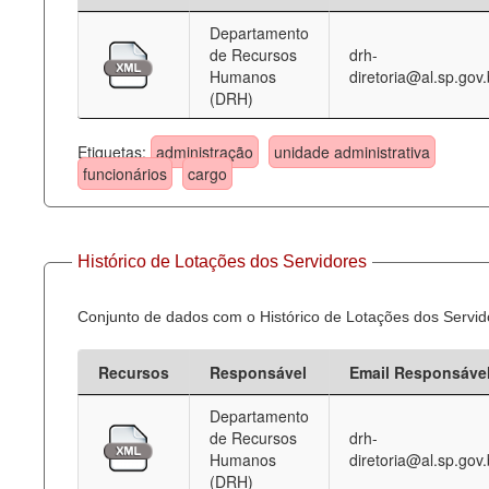
Departamento
Deputados Estaduais
de Recursos
drh-
Humanos
diretoria@al.sp.gov.
Administração
(DRH)
Legislação
Etiquetas:
administração
unidade administrativa
Agenda
funcionários
cargo
Perguntas frequentes
Contato
Histórico de Lotações dos Servidores
Conjunto de dados com o Histórico de Lotações dos Servid
Recursos
Responsável
Email Responsáve
Departamento
de Recursos
drh-
Humanos
diretoria@al.sp.gov.
(DRH)