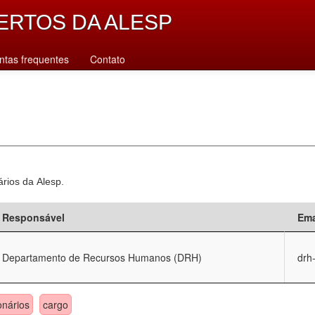
ERTOS DA ALESP
ntas frequentes
Contato
ários da Alesp.
Responsável
Ema
Departamento de Recursos Humanos (DRH)
drh
onários
cargo