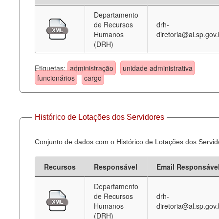
Departamento
Deputados Estaduais
de Recursos
drh-
Humanos
diretoria@al.sp.gov.
Administração
(DRH)
Legislação
Etiquetas:
administração
unidade administrativa
Agenda
funcionários
cargo
Perguntas frequentes
Contato
Histórico de Lotações dos Servidores
Conjunto de dados com o Histórico de Lotações dos Servid
Recursos
Responsável
Email Responsáve
Departamento
de Recursos
drh-
Humanos
diretoria@al.sp.gov.
(DRH)