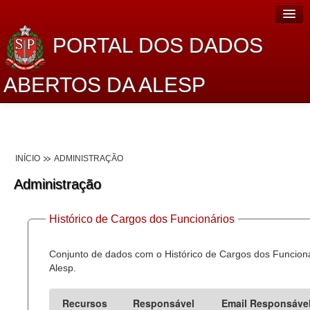
PORTAL DOS DADOS
ABERTOS DA ALESP
Home
Sobre o projeto
INÍCIO
ADMINISTRAÇÃO
Dados Abertos Alesp
Administração
Lei de Acesso à Informação
Histórico de Cargos dos Funcionários
Dados Governamentais Abertos
Planejamento
Conjunto de dados com o Histórico de Cargos dos Funcion
Alesp.
Catálogo de dados
Recursos
Responsável
Email Responsáve
Processo Legislativo