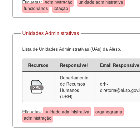
Etiquetas:
administração
unidade administrativa
funcionários
lotação
Unidades Administrativas
Lista de Unidades Administrativas (UAs) da Alesp.
Recursos
Responsável
Email Responsáve
Departamento
de Recursos
drh-
Humanos
diretoria@al.sp.gov.
(DRH)
Etiquetas:
unidade administrativa
organograma
administração