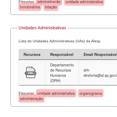
Etiquetas:
administração
unidade administrativa
funcionários
lotação
Unidades Administrativas
Lista de Unidades Administrativas (UAs) da Alesp.
Recursos
Responsável
Email Responsáve
Departamento
de Recursos
drh-
Humanos
diretoria@al.sp.gov.
(DRH)
Etiquetas:
unidade administrativa
organograma
administração