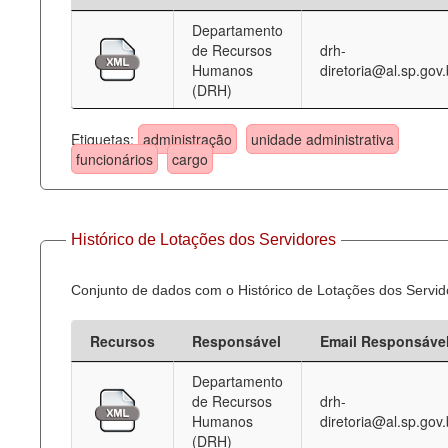
Departamento
Deputados Estaduais
de Recursos
drh-
Humanos
diretoria@al.sp.gov.
Administração
(DRH)
Legislação
Etiquetas:
administração
unidade administrativa
Agenda
funcionários
cargo
Perguntas frequentes
Contato
Histórico de Lotações dos Servidores
Conjunto de dados com o Histórico de Lotações dos Servid
Recursos
Responsável
Email Responsáve
Departamento
de Recursos
drh-
Humanos
diretoria@al.sp.gov.
(DRH)