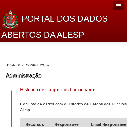
PORTAL DOS DADOS
ABERTOS DA ALESP
Home
Sobre o projeto
INÍCIO
ADMINISTRAÇÃO
Dados Abertos Alesp
Administração
Lei de Acesso à Informação
Histórico de Cargos dos Funcionários
Dados Governamentais Abertos
Planejamento
Conjunto de dados com o Histórico de Cargos dos Funcion
Alesp.
Catálogo de dados
Recursos
Responsável
Email Responsáve
Processo Legislativo