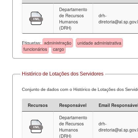
Departamento
Deputados Estaduais
de Recursos
drh-
Humanos
diretoria@al.sp.gov.
Administração
(DRH)
Legislação
Etiquetas:
administração
unidade administrativa
Agenda
funcionários
cargo
Perguntas frequentes
Contato
Histórico de Lotações dos Servidores
Conjunto de dados com o Histórico de Lotações dos Servid
Recursos
Responsável
Email Responsáve
Departamento
de Recursos
drh-
Humanos
diretoria@al.sp.gov.
(DRH)