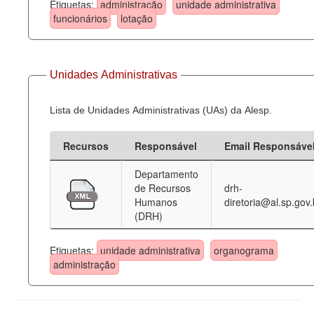
Etiquetas:
administração
unidade administrativa
funcionários
lotação
Unidades Administrativas
Lista de Unidades Administrativas (UAs) da Alesp.
Recursos
Responsável
Email Responsáve
Departamento
de Recursos
drh-
Humanos
diretoria@al.sp.gov.
(DRH)
Etiquetas:
unidade administrativa
organograma
administração