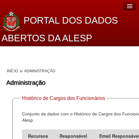
PORTAL DOS DADOS
ABERTOS DA ALESP
Home
Sobre o projeto
INÍCIO
ADMINISTRAÇÃO
Dados Abertos Alesp
Administração
Lei de Acesso à Informação
Histórico de Cargos dos Funcionários
Dados Governamentais Abertos
Planejamento
Conjunto de dados com o Histórico de Cargos dos Funcion
Alesp.
Catálogo de dados
Recursos
Responsável
Email Responsáve
Processo Legislativo