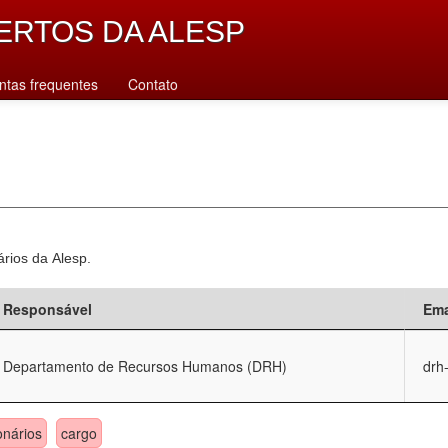
ERTOS DA ALESP
ntas frequentes
Contato
ários da Alesp.
Responsável
Ema
Departamento de Recursos Humanos (DRH)
drh
onários
cargo