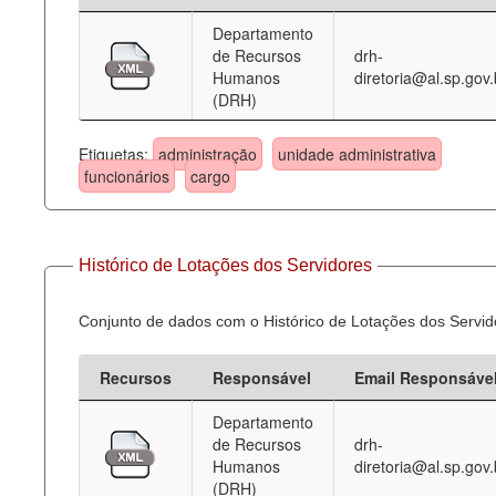
Departamento
Deputados Estaduais
de Recursos
drh-
Humanos
diretoria@al.sp.gov.
Administração
(DRH)
Legislação
Etiquetas:
administração
unidade administrativa
Agenda
funcionários
cargo
Perguntas frequentes
Contato
Histórico de Lotações dos Servidores
Conjunto de dados com o Histórico de Lotações dos Servid
Recursos
Responsável
Email Responsáve
Departamento
de Recursos
drh-
Humanos
diretoria@al.sp.gov.
(DRH)