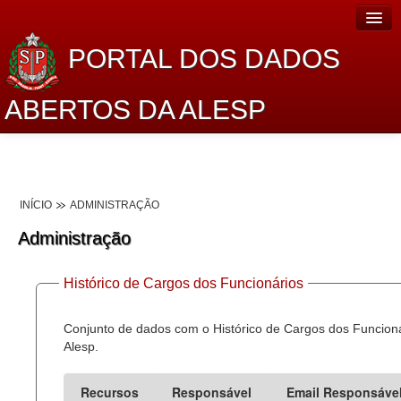
PORTAL DOS DADOS
ABERTOS DA ALESP
Home
Sobre o projeto
INÍCIO
ADMINISTRAÇÃO
Dados Abertos Alesp
Administração
Lei de Acesso à Informação
Histórico de Cargos dos Funcionários
Dados Governamentais Abertos
Planejamento
Conjunto de dados com o Histórico de Cargos dos Funcion
Alesp.
Catálogo de dados
Recursos
Responsável
Email Responsáve
Processo Legislativo