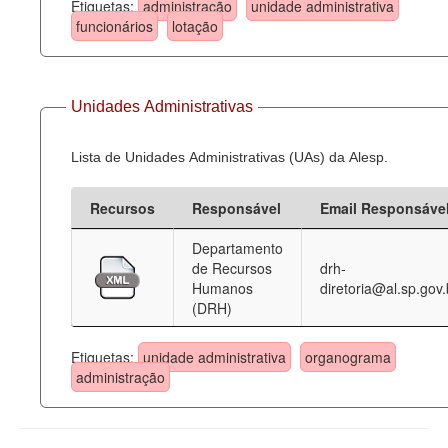
Etiquetas:
administração
unidade administrativa
funcionários
lotação
Unidades Administrativas
Lista de Unidades Administrativas (UAs) da Alesp.
Recursos
Responsável
Email Responsáve
Departamento
de Recursos
drh-
Humanos
diretoria@al.sp.gov.
(DRH)
Etiquetas:
unidade administrativa
organograma
administração