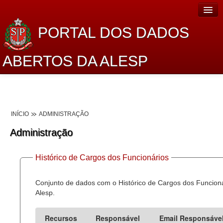
PORTAL DOS DADOS
ABERTOS DA ALESP
Home
Sobre o projeto
INÍCIO
ADMINISTRAÇÃO
Dados Abertos Alesp
Administração
Lei de Acesso à Informação
Histórico de Cargos dos Funcionários
Dados Governamentais Abertos
Planejamento
Conjunto de dados com o Histórico de Cargos dos Funcion
Alesp.
Catálogo de dados
Recursos
Responsável
Email Responsáve
Processo Legislativo