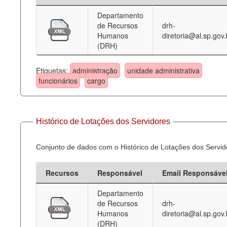
Departamento
Deputados Estaduais
de Recursos
drh-
Humanos
diretoria@al.sp.gov.
Administração
(DRH)
Legislação
Etiquetas:
administração
unidade administrativa
Agenda
funcionários
cargo
Perguntas frequentes
Contato
Histórico de Lotações dos Servidores
Conjunto de dados com o Histórico de Lotações dos Servid
Recursos
Responsável
Email Responsáve
Departamento
de Recursos
drh-
Humanos
diretoria@al.sp.gov.
(DRH)