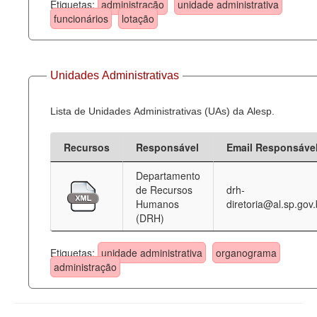
Etiquetas:
administração
unidade administrativa
funcionários
lotação
Unidades Administrativas
Lista de Unidades Administrativas (UAs) da Alesp.
Recursos
Responsável
Email Responsáve
Departamento
de Recursos
drh-
Humanos
diretoria@al.sp.gov.
(DRH)
Etiquetas:
unidade administrativa
organograma
administração