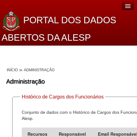
PORTAL DOS DADOS
ABERTOS DA ALESP
Home
Sobre o projeto
INÍCIO
ADMINISTRAÇÃO
Dados Abertos Alesp
Administração
Lei de Acesso à Informação
Histórico de Cargos dos Funcionários
Dados Governamentais Abertos
Planejamento
Conjunto de dados com o Histórico de Cargos dos Funcion
Alesp.
Catálogo de dados
Recursos
Responsável
Email Responsáve
Processo Legislativo