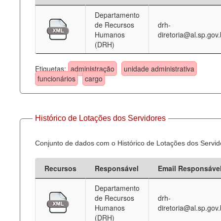
Departamento
Deputados Estaduais
de Recursos
drh-
Humanos
diretoria@al.sp.gov.
Administração
(DRH)
Legislação
Etiquetas:
administração
unidade administrativa
Agenda
funcionários
cargo
Perguntas frequentes
Contato
Histórico de Lotações dos Servidores
Conjunto de dados com o Histórico de Lotações dos Servid
Recursos
Responsável
Email Responsáve
Departamento
de Recursos
drh-
Humanos
diretoria@al.sp.gov.
(DRH)