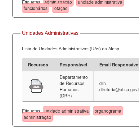
Etiquetas:
administração
unidade administrativa
funcionários
lotação
Unidades Administrativas
Lista de Unidades Administrativas (UAs) da Alesp.
Recursos
Responsável
Email Responsáve
Departamento
de Recursos
drh-
Humanos
diretoria@al.sp.gov.
(DRH)
Etiquetas:
unidade administrativa
organograma
administração