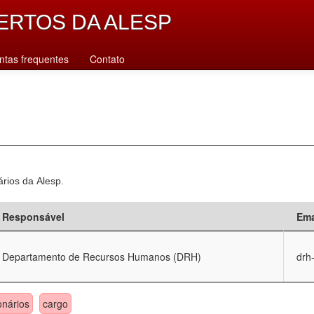
ERTOS DA ALESP
ntas frequentes
Contato
ários da Alesp.
Responsável
Ema
Departamento de Recursos Humanos (DRH)
drh
onários
cargo