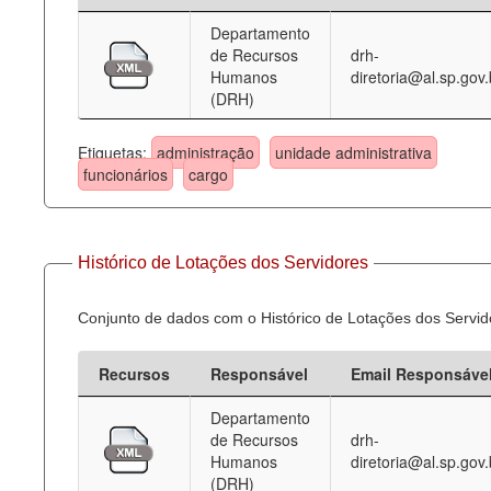
Departamento
Deputados Estaduais
de Recursos
drh-
Humanos
diretoria@al.sp.gov.
Administração
(DRH)
Legislação
Etiquetas:
administração
unidade administrativa
Agenda
funcionários
cargo
Perguntas frequentes
Contato
Histórico de Lotações dos Servidores
Conjunto de dados com o Histórico de Lotações dos Servid
Recursos
Responsável
Email Responsáve
Departamento
de Recursos
drh-
Humanos
diretoria@al.sp.gov.
(DRH)