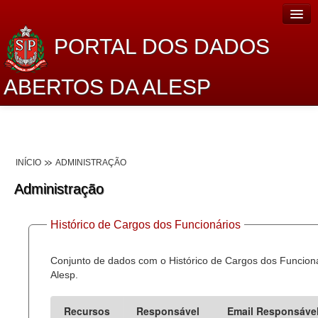
PORTAL DOS DADOS
ABERTOS DA ALESP
Home
Sobre o projeto
INÍCIO
ADMINISTRAÇÃO
Dados Abertos Alesp
Administração
Lei de Acesso à Informação
Histórico de Cargos dos Funcionários
Dados Governamentais Abertos
Planejamento
Conjunto de dados com o Histórico de Cargos dos Funcion
Alesp.
Catálogo de dados
Recursos
Responsável
Email Responsáve
Processo Legislativo