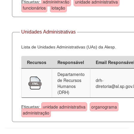
Etiquetas:
administração
unidade administrativa
funcionários
lotação
Unidades Administrativas
Lista de Unidades Administrativas (UAs) da Alesp.
Recursos
Responsável
Email Responsáve
Departamento
de Recursos
drh-
Humanos
diretoria@al.sp.gov.
(DRH)
Etiquetas:
unidade administrativa
organograma
administração