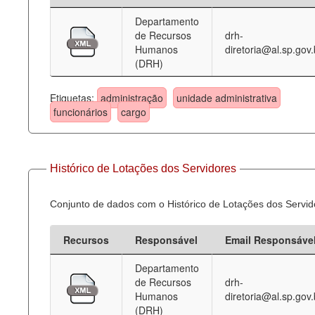
Departamento
Deputados Estaduais
de Recursos
drh-
Humanos
diretoria@al.sp.gov.
Administração
(DRH)
Legislação
Etiquetas:
administração
unidade administrativa
Agenda
funcionários
cargo
Perguntas frequentes
Contato
Histórico de Lotações dos Servidores
Conjunto de dados com o Histórico de Lotações dos Servid
Recursos
Responsável
Email Responsáve
Departamento
de Recursos
drh-
Humanos
diretoria@al.sp.gov.
(DRH)