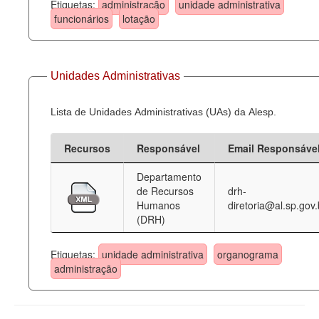
Etiquetas:
administração
unidade administrativa
funcionários
lotação
Unidades Administrativas
Lista de Unidades Administrativas (UAs) da Alesp.
Recursos
Responsável
Email Responsáve
Departamento
de Recursos
drh-
Humanos
diretoria@al.sp.gov.
(DRH)
Etiquetas:
unidade administrativa
organograma
administração