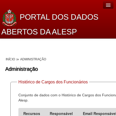
PORTAL DOS DADOS
ABERTOS DA ALESP
Home
Sobre o projeto
INÍCIO
ADMINISTRAÇÃO
Dados Abertos Alesp
Administração
Lei de Acesso à Informação
Histórico de Cargos dos Funcionários
Dados Governamentais Abertos
Planejamento
Conjunto de dados com o Histórico de Cargos dos Funcion
Alesp.
Catálogo de dados
Recursos
Responsável
Email Responsáve
Processo Legislativo