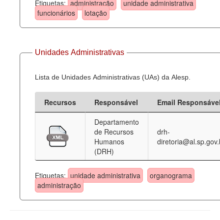
Etiquetas:
administração
unidade administrativa
funcionários
lotação
Unidades Administrativas
Lista de Unidades Administrativas (UAs) da Alesp.
Recursos
Responsável
Email Responsáve
Departamento
de Recursos
drh-
Humanos
diretoria@al.sp.gov.
(DRH)
Etiquetas:
unidade administrativa
organograma
administração