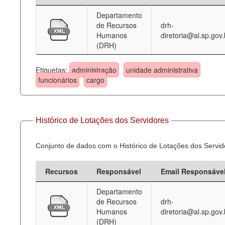
Departamento
Deputados Estaduais
de Recursos
drh-
Humanos
diretoria@al.sp.gov.
Administração
(DRH)
Legislação
Etiquetas:
administração
unidade administrativa
Agenda
funcionários
cargo
Perguntas frequentes
Contato
Histórico de Lotações dos Servidores
Conjunto de dados com o Histórico de Lotações dos Servid
Recursos
Responsável
Email Responsáve
Departamento
de Recursos
drh-
Humanos
diretoria@al.sp.gov.
(DRH)