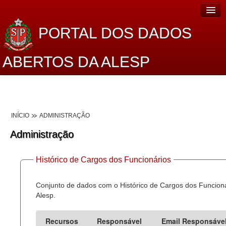
PORTAL DOS DADOS
ABERTOS DA ALESP
Home
Sobre o projeto
INÍCIO
ADMINISTRAÇÃO
Dados Abertos Alesp
Administração
Lei de Acesso à Informação
Histórico de Cargos dos Funcionários
Dados Governamentais Abertos
Planejamento
Conjunto de dados com o Histórico de Cargos dos Funcion
Alesp.
Catálogo de dados
Recursos
Responsável
Email Responsáve
Processo Legislativo