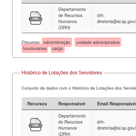
Departamento
Deputados Estaduais
de Recursos
drh-
Humanos
diretoria@al.sp.gov.
Administração
(DRH)
Legislação
Etiquetas:
administração
unidade administrativa
Agenda
funcionários
cargo
Perguntas frequentes
Contato
Histórico de Lotações dos Servidores
Conjunto de dados com o Histórico de Lotações dos Servid
Recursos
Responsável
Email Responsáve
Departamento
de Recursos
drh-
Humanos
diretoria@al.sp.gov.
(DRH)