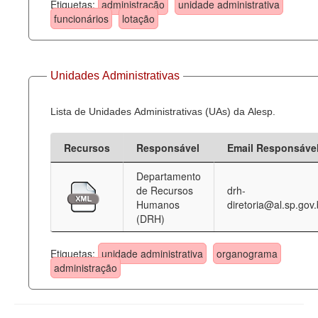
Etiquetas:
administração
unidade administrativa
funcionários
lotação
Unidades Administrativas
Lista de Unidades Administrativas (UAs) da Alesp.
Recursos
Responsável
Email Responsáve
Departamento
de Recursos
drh-
Humanos
diretoria@al.sp.gov.
(DRH)
Etiquetas:
unidade administrativa
organograma
administração