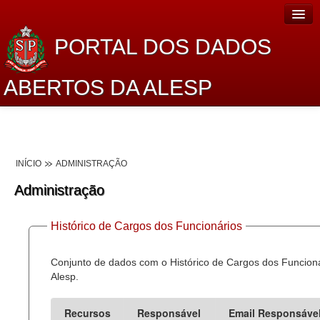
PORTAL DOS DADOS
ABERTOS DA ALESP
Home
Sobre o projeto
INÍCIO
ADMINISTRAÇÃO
Dados Abertos Alesp
Administração
Lei de Acesso à Informação
Histórico de Cargos dos Funcionários
Dados Governamentais Abertos
Planejamento
Conjunto de dados com o Histórico de Cargos dos Funcion
Alesp.
Catálogo de dados
Recursos
Responsável
Email Responsáve
Processo Legislativo