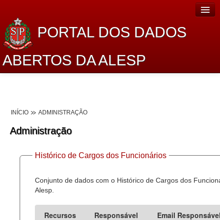
PORTAL DOS DADOS
ABERTOS DA ALESP
Home
Sobre o projeto
INÍCIO
ADMINISTRAÇÃO
Dados Abertos Alesp
Administração
Lei de Acesso à Informação
Histórico de Cargos dos Funcionários
Dados Governamentais Abertos
Planejamento
Conjunto de dados com o Histórico de Cargos dos Funcion
Alesp.
Catálogo de dados
Recursos
Responsável
Email Responsáve
Processo Legislativo