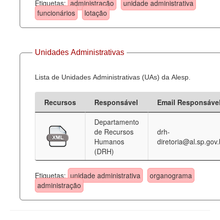
Etiquetas:
administração
unidade administrativa
funcionários
lotação
Unidades Administrativas
Lista de Unidades Administrativas (UAs) da Alesp.
Recursos
Responsável
Email Responsáve
Departamento
de Recursos
drh-
Humanos
diretoria@al.sp.gov.
(DRH)
Etiquetas:
unidade administrativa
organograma
administração