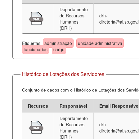
Departamento
Deputados Estaduais
de Recursos
drh-
Humanos
diretoria@al.sp.gov.
Administração
(DRH)
Legislação
Etiquetas:
administração
unidade administrativa
Agenda
funcionários
cargo
Perguntas frequentes
Contato
Histórico de Lotações dos Servidores
Conjunto de dados com o Histórico de Lotações dos Servid
Recursos
Responsável
Email Responsáve
Departamento
de Recursos
drh-
Humanos
diretoria@al.sp.gov.
(DRH)