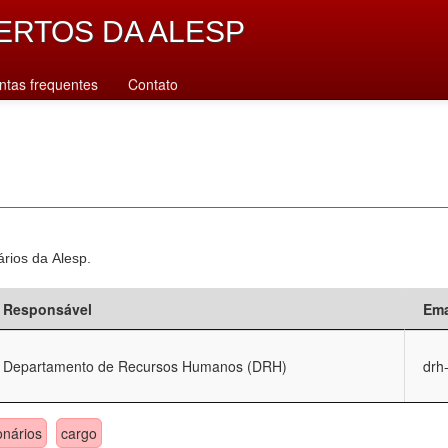
ERTOS DA ALESP
ntas frequentes
Contato
ários da Alesp.
Responsável
Ema
Departamento de Recursos Humanos (DRH)
drh
onários
cargo