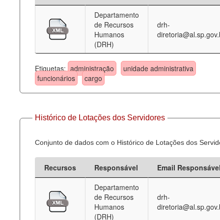
Departamento
Deputados Estaduais
de Recursos
drh-
Humanos
diretoria@al.sp.gov.
Administração
(DRH)
Legislação
Etiquetas:
administração
unidade administrativa
Agenda
funcionários
cargo
Perguntas frequentes
Contato
Histórico de Lotações dos Servidores
Conjunto de dados com o Histórico de Lotações dos Servid
Recursos
Responsável
Email Responsáve
Departamento
de Recursos
drh-
Humanos
diretoria@al.sp.gov.
(DRH)