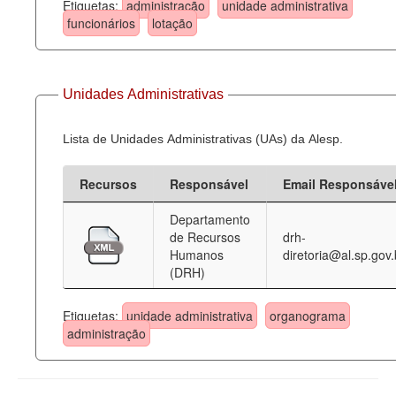
Etiquetas:
administração
unidade administrativa
funcionários
lotação
Unidades Administrativas
Lista de Unidades Administrativas (UAs) da Alesp.
Recursos
Responsável
Email Responsáve
Departamento
de Recursos
drh-
Humanos
diretoria@al.sp.gov.
(DRH)
Etiquetas:
unidade administrativa
organograma
administração