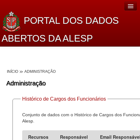
PORTAL DOS DADOS
ABERTOS DA ALESP
Home
Sobre o projeto
INÍCIO
ADMINISTRAÇÃO
Dados Abertos Alesp
Administração
Lei de Acesso à Informação
Histórico de Cargos dos Funcionários
Dados Governamentais Abertos
Planejamento
Conjunto de dados com o Histórico de Cargos dos Funcion
Alesp.
Catálogo de dados
Recursos
Responsável
Email Responsáve
Processo Legislativo